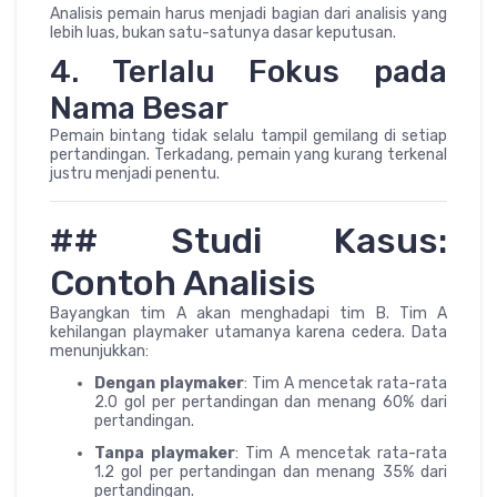
Analisis pemain harus menjadi bagian dari analisis yang
lebih luas, bukan satu-satunya dasar keputusan.
4. Terlalu Fokus pada
Nama Besar
Pemain bintang tidak selalu tampil gemilang di setiap
pertandingan. Terkadang, pemain yang kurang terkenal
justru menjadi penentu.
## Studi Kasus:
Contoh Analisis
Bayangkan tim A akan menghadapi tim B. Tim A
kehilangan playmaker utamanya karena cedera. Data
menunjukkan:
Dengan playmaker
: Tim A mencetak rata-rata
2.0 gol per pertandingan dan menang 60% dari
pertandingan.
Tanpa playmaker
: Tim A mencetak rata-rata
1.2 gol per pertandingan dan menang 35% dari
pertandingan.