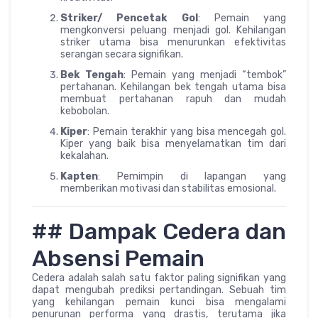
Striker/ Pencetak Gol
: Pemain yang
mengkonversi peluang menjadi gol. Kehilangan
striker utama bisa menurunkan efektivitas
serangan secara signifikan.
Bek Tengah
: Pemain yang menjadi “tembok”
pertahanan. Kehilangan bek tengah utama bisa
membuat pertahanan rapuh dan mudah
kebobolan.
Kiper
: Pemain terakhir yang bisa mencegah gol.
Kiper yang baik bisa menyelamatkan tim dari
kekalahan.
Kapten
: Pemimpin di lapangan yang
memberikan motivasi dan stabilitas emosional.
## Dampak Cedera dan
Absensi Pemain
Cedera adalah salah satu faktor paling signifikan yang
dapat mengubah prediksi pertandingan. Sebuah tim
yang kehilangan pemain kunci bisa mengalami
penurunan performa yang drastis, terutama jika