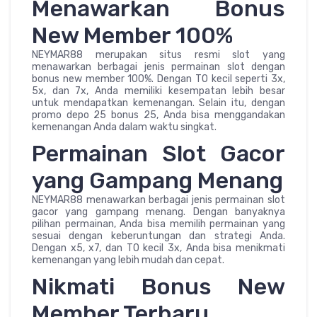
Menawarkan Bonus
New Member 100%
NEYMAR88 merupakan situs resmi slot yang
menawarkan berbagai jenis permainan slot dengan
bonus new member 100%. Dengan TO kecil seperti 3x,
5x, dan 7x, Anda memiliki kesempatan lebih besar
untuk mendapatkan kemenangan. Selain itu, dengan
promo depo 25 bonus 25, Anda bisa menggandakan
kemenangan Anda dalam waktu singkat.
Permainan Slot Gacor
yang Gampang Menang
NEYMAR88 menawarkan berbagai jenis permainan slot
gacor yang gampang menang. Dengan banyaknya
pilihan permainan, Anda bisa memilih permainan yang
sesuai dengan keberuntungan dan strategi Anda.
Dengan x5, x7, dan TO kecil 3x, Anda bisa menikmati
kemenangan yang lebih mudah dan cepat.
Nikmati Bonus New
Member Terbaru