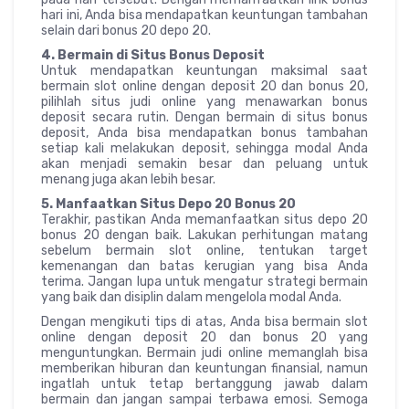
hari ini, Anda bisa mendapatkan keuntungan tambahan
selain dari bonus 20 depo 20.
4. Bermain di Situs Bonus Deposit
Untuk mendapatkan keuntungan maksimal saat
bermain slot online dengan deposit 20 dan bonus 20,
pilihlah situs judi online yang menawarkan bonus
deposit secara rutin. Dengan bermain di situs bonus
deposit, Anda bisa mendapatkan bonus tambahan
setiap kali melakukan deposit, sehingga modal Anda
akan menjadi semakin besar dan peluang untuk
menang juga akan lebih besar.
5. Manfaatkan Situs Depo 20 Bonus 20
Terakhir, pastikan Anda memanfaatkan situs depo 20
bonus 20 dengan baik. Lakukan perhitungan matang
sebelum bermain slot online, tentukan target
kemenangan dan batas kerugian yang bisa Anda
terima. Jangan lupa untuk mengatur strategi bermain
yang baik dan disiplin dalam mengelola modal Anda.
Dengan mengikuti tips di atas, Anda bisa bermain slot
online dengan deposit 20 dan bonus 20 yang
menguntungkan. Bermain judi online memanglah bisa
memberikan hiburan dan keuntungan finansial, namun
ingatlah untuk tetap bertanggung jawab dalam
bermain dan jangan sampai terbawa emosi. Semoga