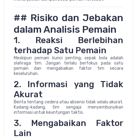
## Risiko dan Jebakan
dalam Analisis Pemain
1. Reaksi Berlebihan
terhadap Satu Pemain
Meskipun pemain kunci penting, sepak bola adalah
olahraga tim. Jangan terlalu berfokus pada satu
pemain dan mengabaikan faktor tim secara
keseluruhan.
2. Informasi yang Tidak
Akurat
Berita tentang cedera atau absensi tidak selalu akurat.
Kadang-kadang, tim sengaja menyembunyikan
informasi untuk keuntungan taktis.
3. Mengabaikan Faktor
Lain