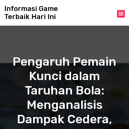
S
Informasi Game
k
Terbaik Hari Ini
i
p
t
o
c
o
n
Pengaruh Pemain
t
e
Kunci dalam
n
t
Taruhan Bola:
Menganalisis
Dampak Cedera,