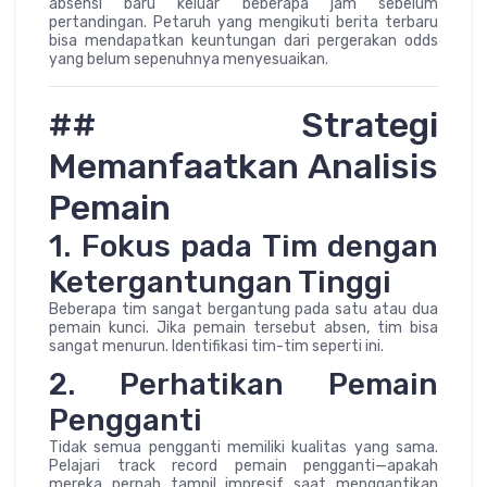
absensi baru keluar beberapa jam sebelum
pertandingan. Petaruh yang mengikuti berita terbaru
bisa mendapatkan keuntungan dari pergerakan odds
yang belum sepenuhnya menyesuaikan.
## Strategi
Memanfaatkan Analisis
Pemain
1. Fokus pada Tim dengan
Ketergantungan Tinggi
Beberapa tim sangat bergantung pada satu atau dua
pemain kunci. Jika pemain tersebut absen, tim bisa
sangat menurun. Identifikasi tim-tim seperti ini.
2. Perhatikan Pemain
Pengganti
Tidak semua pengganti memiliki kualitas yang sama.
Pelajari track record pemain pengganti—apakah
mereka pernah tampil impresif saat menggantikan