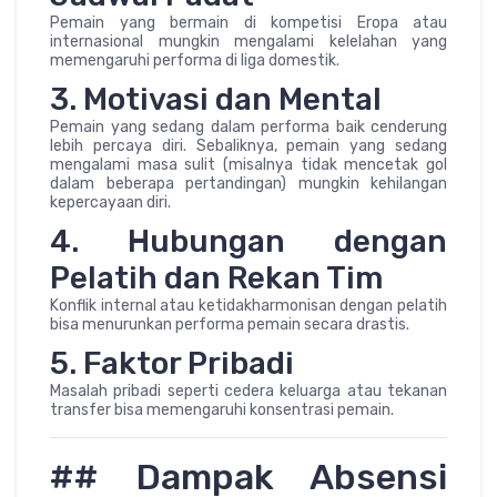
Pemain yang bermain di kompetisi Eropa atau
internasional mungkin mengalami kelelahan yang
memengaruhi performa di liga domestik.
3. Motivasi dan Mental
Pemain yang sedang dalam performa baik cenderung
lebih percaya diri. Sebaliknya, pemain yang sedang
mengalami masa sulit (misalnya tidak mencetak gol
dalam beberapa pertandingan) mungkin kehilangan
kepercayaan diri.
4. Hubungan dengan
Pelatih dan Rekan Tim
Konflik internal atau ketidakharmonisan dengan pelatih
bisa menurunkan performa pemain secara drastis.
5. Faktor Pribadi
Masalah pribadi seperti cedera keluarga atau tekanan
transfer bisa memengaruhi konsentrasi pemain.
## Dampak Absensi