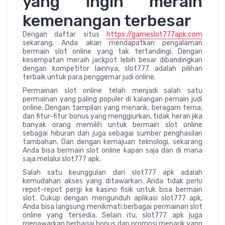
yang ingin meraih
kemenangan terbesar
Dengan daftar situs
https://gameslot777apk.com
sekarang, Anda akan mendapatkan pengalaman
bermain slot online yang tak tertandingi. Dengan
kesempatan meraih jackpot lebih besar dibandingkan
dengan kompetitor lainnya, slot777 adalah pilihan
terbaik untuk para penggemar judi online.
Permainan slot online telah menjadi salah satu
permainan yang paling populer di kalangan pemain judi
online. Dengan tampilan yang menarik, beragam tema,
dan fitur-fitur bonus yang menggiurkan, tidak heran jika
banyak orang memilih untuk bermain slot online
sebagai hiburan dan juga sebagai sumber penghasilan
tambahan. Dan dengan kemajuan teknologi, sekarang
Anda bisa bermain slot online kapan saja dan di mana
saja melalui slot777 apk.
Salah satu keunggulan dari slot777 apk adalah
kemudahan akses yang ditawarkan. Anda tidak perlu
repot-repot pergi ke kasino fisik untuk bisa bermain
slot. Cukup dengan mengunduh aplikasi slot777 apk,
Anda bisa langsung menikmati berbagai permainan slot
online yang tersedia. Selain itu, slot777 apk juga
menawarkan berbagai bonus dan promosi menarik yang