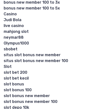
bonus new member 100 to 3x
bonus new member 100 to 5x
Casino
Judi Bola
live casino
mahjong slot
neymar88
Olympus1000
sbobet
situs slot bonus new member
situs slot bonus new member 100
Slot
slot bet 200
slot bet kecil
slot bonus
slot bonus 100
slot bonus new member
slot bonus new member 100
slot depo 10k