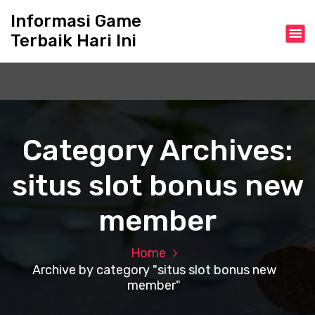
S
Informasi Game
k
Terbaik Hari Ini
i
p
t
o
c
o
n
Category Archives:
t
e
situs slot bonus new
n
t
member
Home
Archive by category "situs slot bonus new
member"