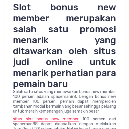
Slot bonus new
member merupakan
salah satu promosi
menarik yang
ditawarkan oleh situs
judi online untuk
menarik perhatian para
pemain baru
Salah satu situs yang menawarkan bonus new member
100 persen adalah spaceman88. Dengan bonus new
member 100 persen, pemain dapat memperoleh
tambahan modal bermain yang besar sehingga peluang
untuk meraih kemenangan juga semakin besar.
situs slot bonus new member
100 persen dari
spaceman88 dapat didapatkan dengan melakukan
Turn Over (TO) sebanyak 5x. Hal ini berarti para pemain