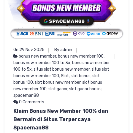
On 29 Nov 2025
By admin
bonus new member
,
bonus new member 100
,
bonus new member 100 to 3x
,
bonus new member
100 to 5x
,
situs slot bonus new member
,
situs slot
bonus new member 100
,
Slot
,
slot bonus
,
slot
bonus 100
,
slot bonus new member
,
slot bonus
new member 100
,
slot gacor
,
slot gacor hari ini
,
spaceman88
0 Comments
Klaim Bonus New Member 100% dan
Bermain di Situs Terpercaya
Spaceman88