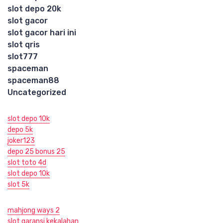
slot depo 20k
slot gacor
slot gacor hari ini
slot qris
slot777
spaceman
spaceman88
Uncategorized
slot depo 10k
depo 5k
joker123
depo 25 bonus 25
slot toto 4d
slot depo 10k
slot 5k
mahjong ways 2
slot garansi kekalahan