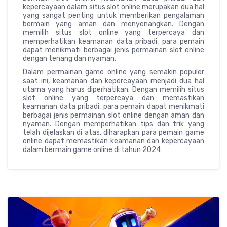
kepercayaan dalam situs slot online merupakan dua hal
yang sangat penting untuk memberikan pengalaman
bermain yang aman dan menyenangkan. Dengan
memilih situs slot online yang terpercaya dan
memperhatikan keamanan data pribadi, para pemain
dapat menikmati berbagai jenis permainan slot online
dengan tenang dan nyaman.
Dalam permainan game online yang semakin populer
saat ini, keamanan dan kepercayaan menjadi dua hal
utama yang harus diperhatikan. Dengan memilih situs
slot online yang terpercaya dan memastikan
keamanan data pribadi, para pemain dapat menikmati
berbagai jenis permainan slot online dengan aman dan
nyaman. Dengan memperhatikan tips dan trik yang
telah dijelaskan di atas, diharapkan para pemain game
online dapat memastikan keamanan dan kepercayaan
dalam bermain game online di tahun 2024