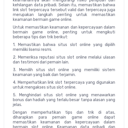
keamanannya akan mengurangi risiko penipuan dan
kehilangan data pribadi. Selain itu, memastikan bahwa
link slot terpercaya tersebut valid dan terpercaya juga
merupakan langkah penting untuk memastikan
keamanan bermain game online.
Untuk memastikan keamanan dan kepercayaan dalam
bermain game online, penting untuk mengikuti
beberapa tips dan trik berikut:
1. Memastikan bahwa situs slot online yang dipilih
memiliki lisensi resmi.
2. Memeriksa reputasi situs slot online melalui ulasan
dan testimoni dari pemain lain.
3. Memilih situs slot online yang memiliki sistem
keamanan yang baik dan terjamin.
4. Memperhatikan link slot terpercaya yang digunakan
untuk mengakses situs slot online.
5. Menghindari situs slot online yang menawarkan
bonus dan hadiah yang terlalu besar tanpa alasan yang
jelas.
Dengan memperhatikan tips dan trik di atas,
diharapkan para pemain game online dapat
memastikan keamanan dan kepercayaan dalam
bermain slot online. Keamanan data pribadi dan