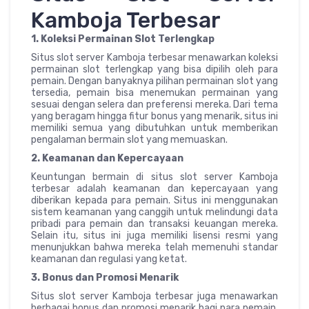
Kamboja Terbesar
1. Koleksi Permainan Slot Terlengkap
Situs slot server Kamboja terbesar menawarkan koleksi
permainan slot terlengkap yang bisa dipilih oleh para
pemain. Dengan banyaknya pilihan permainan slot yang
tersedia, pemain bisa menemukan permainan yang
sesuai dengan selera dan preferensi mereka. Dari tema
yang beragam hingga fitur bonus yang menarik, situs ini
memiliki semua yang dibutuhkan untuk memberikan
pengalaman bermain slot yang memuaskan.
2. Keamanan dan Kepercayaan
Keuntungan bermain di situs slot server Kamboja
terbesar adalah keamanan dan kepercayaan yang
diberikan kepada para pemain. Situs ini menggunakan
sistem keamanan yang canggih untuk melindungi data
pribadi para pemain dan transaksi keuangan mereka.
Selain itu, situs ini juga memiliki lisensi resmi yang
menunjukkan bahwa mereka telah memenuhi standar
keamanan dan regulasi yang ketat.
3. Bonus dan Promosi Menarik
Situs slot server Kamboja terbesar juga menawarkan
berbagai bonus dan promosi menarik bagi para pemain.