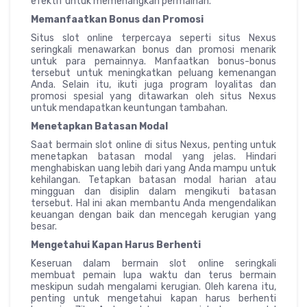
efektif untuk memenangkan permainan.
Memanfaatkan Bonus dan Promosi
Situs slot online terpercaya seperti situs Nexus
seringkali menawarkan bonus dan promosi menarik
untuk para pemainnya. Manfaatkan bonus-bonus
tersebut untuk meningkatkan peluang kemenangan
Anda. Selain itu, ikuti juga program loyalitas dan
promosi spesial yang ditawarkan oleh situs Nexus
untuk mendapatkan keuntungan tambahan.
Menetapkan Batasan Modal
Saat bermain slot online di situs Nexus, penting untuk
menetapkan batasan modal yang jelas. Hindari
menghabiskan uang lebih dari yang Anda mampu untuk
kehilangan. Tetapkan batasan modal harian atau
mingguan dan disiplin dalam mengikuti batasan
tersebut. Hal ini akan membantu Anda mengendalikan
keuangan dengan baik dan mencegah kerugian yang
besar.
Mengetahui Kapan Harus Berhenti
Keseruan dalam bermain slot online seringkali
membuat pemain lupa waktu dan terus bermain
meskipun sudah mengalami kerugian. Oleh karena itu,
penting untuk mengetahui kapan harus berhenti