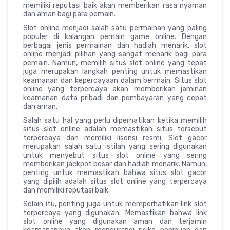
memiliki reputasi baik akan memberikan rasa nyaman
dan aman bagi para pemain.
Slot online menjadi salah satu permainan yang paling
populer di kalangan pemain game online. Dengan
berbagai jenis permainan dan hadiah menarik, slot
online menjadi pilihan yang sangat menarik bagi para
pemain. Namun, memilih situs slot online yang tepat
juga merupakan langkah penting untuk memastikan
keamanan dan kepercayaan dalam bermain. Situs slot
online yang terpercaya akan memberikan jaminan
keamanan data pribadi dan pembayaran yang cepat
dan aman.
Salah satu hal yang perlu diperhatikan ketika memilih
situs slot online adalah memastikan situs tersebut
terpercaya dan memiliki lisensi resmi. Slot gacor
merupakan salah satu istilah yang sering digunakan
untuk menyebut situs slot online yang sering
memberikan jackpot besar dan hadiah menarik. Namun,
penting untuk memastikan bahwa situs slot gacor
yang dipilih adalah situs slot online yang terpercaya
dan memiliki reputasi baik.
Selain itu, penting juga untuk memperhatikan link slot
terpercaya yang digunakan. Memastikan bahwa link
slot online yang digunakan aman dan terjamin