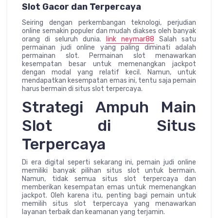
Slot Gacor dan Terpercaya
Seiring dengan perkembangan teknologi, perjudian
online semakin populer dan mudah diakses oleh banyak
orang di seluruh dunia.
link neymar88
Salah satu
permainan judi online yang paling diminati adalah
permainan slot. Permainan slot menawarkan
kesempatan besar untuk memenangkan jackpot
dengan modal yang relatif kecil. Namun, untuk
mendapatkan kesempatan emas ini, tentu saja pemain
harus bermain di situs slot terpercaya.
Strategi Ampuh Main
Slot di Situs
Terpercaya
Di era digital seperti sekarang ini, pemain judi online
memiliki banyak pilihan situs slot untuk bermain.
Namun, tidak semua situs slot terpercaya dan
memberikan kesempatan emas untuk memenangkan
jackpot. Oleh karena itu, penting bagi pemain untuk
memilih situs slot terpercaya yang menawarkan
layanan terbaik dan keamanan yang terjamin.