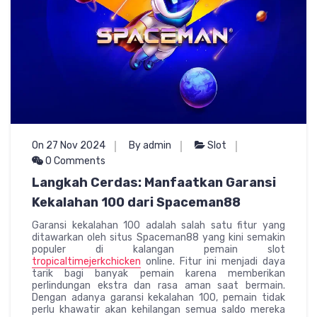
On 27 Nov 2024
By admin
Slot
0 Comments
Langkah Cerdas: Manfaatkan Garansi
Kekalahan 100 dari Spaceman88
Garansi kekalahan 100 adalah salah satu fitur yang
ditawarkan oleh situs Spaceman88 yang kini semakin
populer di kalangan pemain slot
tropicaltimejerkchicken
online. Fitur ini menjadi daya
tarik bagi banyak pemain karena memberikan
perlindungan ekstra dan rasa aman saat bermain.
Dengan adanya garansi kekalahan 100, pemain tidak
perlu khawatir akan kehilangan semua saldo mereka