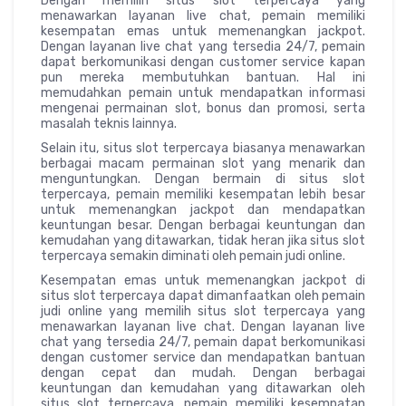
Dengan memilih situs slot terpercaya yang
menawarkan layanan live chat, pemain memiliki
kesempatan emas untuk memenangkan jackpot.
Dengan layanan live chat yang tersedia 24/7, pemain
dapat berkomunikasi dengan customer service kapan
pun mereka membutuhkan bantuan. Hal ini
memudahkan pemain untuk mendapatkan informasi
mengenai permainan slot, bonus dan promosi, serta
masalah teknis lainnya.
Selain itu, situs slot terpercaya biasanya menawarkan
berbagai macam permainan slot yang menarik dan
menguntungkan. Dengan bermain di situs slot
terpercaya, pemain memiliki kesempatan lebih besar
untuk memenangkan jackpot dan mendapatkan
keuntungan besar. Dengan berbagai keuntungan dan
kemudahan yang ditawarkan, tidak heran jika situs slot
terpercaya semakin diminati oleh pemain judi online.
Kesempatan emas untuk memenangkan jackpot di
situs slot terpercaya dapat dimanfaatkan oleh pemain
judi online yang memilih situs slot terpercaya yang
menawarkan layanan live chat. Dengan layanan live
chat yang tersedia 24/7, pemain dapat berkomunikasi
dengan customer service dan mendapatkan bantuan
dengan cepat dan mudah. Dengan berbagai
keuntungan dan kemudahan yang ditawarkan oleh
situs slot terpercaya, pemain memiliki kesempatan