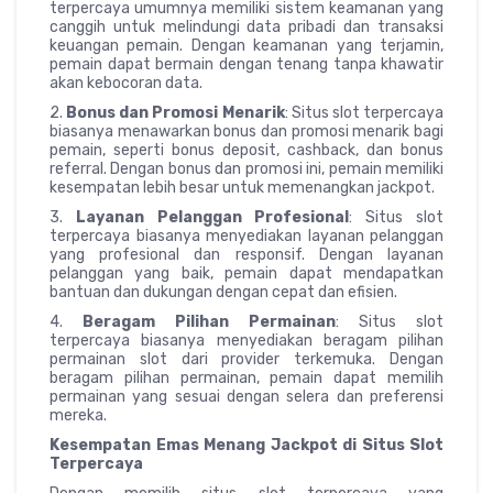
terpercaya umumnya memiliki sistem keamanan yang
canggih untuk melindungi data pribadi dan transaksi
keuangan pemain. Dengan keamanan yang terjamin,
pemain dapat bermain dengan tenang tanpa khawatir
akan kebocoran data.
2.
Bonus dan Promosi Menarik
: Situs slot terpercaya
biasanya menawarkan bonus dan promosi menarik bagi
pemain, seperti bonus deposit, cashback, dan bonus
referral. Dengan bonus dan promosi ini, pemain memiliki
kesempatan lebih besar untuk memenangkan jackpot.
3.
Layanan Pelanggan Profesional
: Situs slot
terpercaya biasanya menyediakan layanan pelanggan
yang profesional dan responsif. Dengan layanan
pelanggan yang baik, pemain dapat mendapatkan
bantuan dan dukungan dengan cepat dan efisien.
4.
Beragam Pilihan Permainan
: Situs slot
terpercaya biasanya menyediakan beragam pilihan
permainan slot dari provider terkemuka. Dengan
beragam pilihan permainan, pemain dapat memilih
permainan yang sesuai dengan selera dan preferensi
mereka.
Kesempatan Emas Menang Jackpot di Situs Slot
Terpercaya