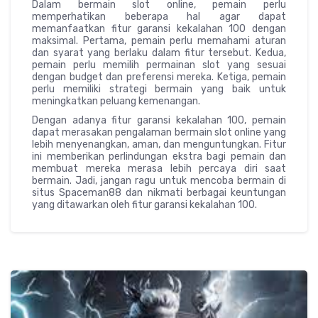
Dalam bermain slot online, pemain perlu
memperhatikan beberapa hal agar dapat
memanfaatkan fitur garansi kekalahan 100 dengan
maksimal. Pertama, pemain perlu memahami aturan
dan syarat yang berlaku dalam fitur tersebut. Kedua,
pemain perlu memilih permainan slot yang sesuai
dengan budget dan preferensi mereka. Ketiga, pemain
perlu memiliki strategi bermain yang baik untuk
meningkatkan peluang kemenangan.
Dengan adanya fitur garansi kekalahan 100, pemain
dapat merasakan pengalaman bermain slot online yang
lebih menyenangkan, aman, dan menguntungkan. Fitur
ini memberikan perlindungan ekstra bagi pemain dan
membuat mereka merasa lebih percaya diri saat
bermain. Jadi, jangan ragu untuk mencoba bermain di
situs Spaceman88 dan nikmati berbagai keuntungan
yang ditawarkan oleh fitur garansi kekalahan 100.