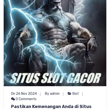
On 26 Nov 2024
By admin
Slot
0 Comments
Pastikan Kemenangan Anda di Situs