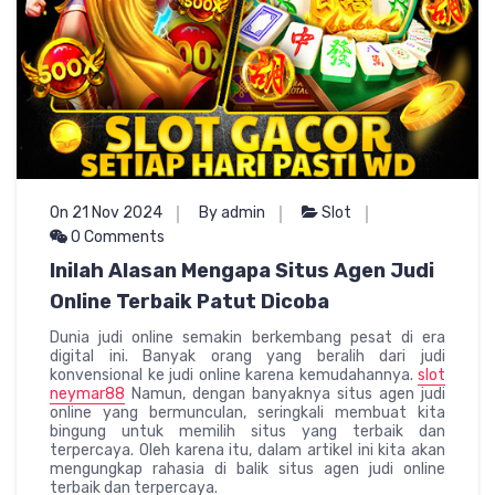
On 21 Nov 2024
By admin
Slot
0 Comments
Inilah Alasan Mengapa Situs Agen Judi
Online Terbaik Patut Dicoba
Dunia judi online semakin berkembang pesat di era
digital ini. Banyak orang yang beralih dari judi
konvensional ke judi online karena kemudahannya.
slot
neymar88
Namun, dengan banyaknya situs agen judi
online yang bermunculan, seringkali membuat kita
bingung untuk memilih situs yang terbaik dan
terpercaya. Oleh karena itu, dalam artikel ini kita akan
mengungkap rahasia di balik situs agen judi online
terbaik dan terpercaya.