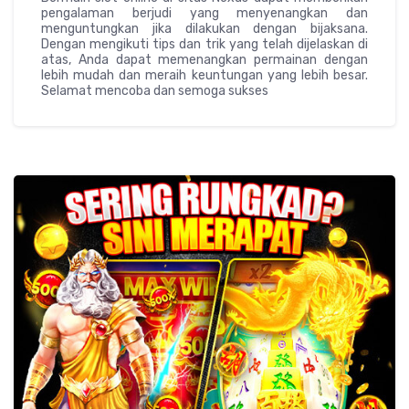
pengalaman berjudi yang menyenangkan dan
menguntungkan jika dilakukan dengan bijaksana.
Dengan mengikuti tips dan trik yang telah dijelaskan di
atas, Anda dapat memenangkan permainan dengan
lebih mudah dan meraih keuntungan yang lebih besar.
Selamat mencoba dan semoga sukses