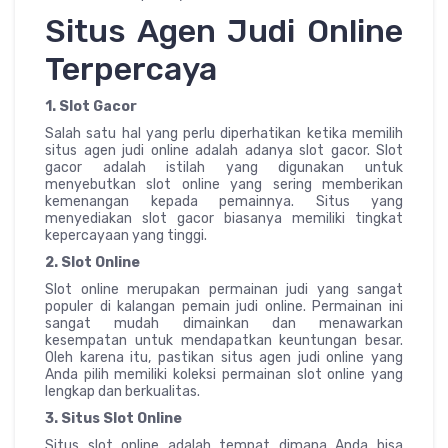
Situs Agen Judi Online
Terpercaya
1. Slot Gacor
Salah satu hal yang perlu diperhatikan ketika memilih
situs agen judi online adalah adanya slot gacor. Slot
gacor adalah istilah yang digunakan untuk
menyebutkan slot online yang sering memberikan
kemenangan kepada pemainnya. Situs yang
menyediakan slot gacor biasanya memiliki tingkat
kepercayaan yang tinggi.
2. Slot Online
Slot online merupakan permainan judi yang sangat
populer di kalangan pemain judi online. Permainan ini
sangat mudah dimainkan dan menawarkan
kesempatan untuk mendapatkan keuntungan besar.
Oleh karena itu, pastikan situs agen judi online yang
Anda pilih memiliki koleksi permainan slot online yang
lengkap dan berkualitas.
3. Situs Slot Online
Situs slot online adalah tempat dimana Anda bisa