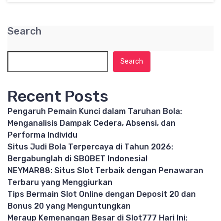
Search
Search
Recent Posts
Pengaruh Pemain Kunci dalam Taruhan Bola:
Menganalisis Dampak Cedera, Absensi, dan
Performa Individu
Situs Judi Bola Terpercaya di Tahun 2026:
Bergabunglah di SBOBET Indonesia!
NEYMAR88: Situs Slot Terbaik dengan Penawaran
Terbaru yang Menggiurkan
Tips Bermain Slot Online dengan Deposit 20 dan
Bonus 20 yang Menguntungkan
Meraup Kemenangan Besar di Slot777 Hari Ini: