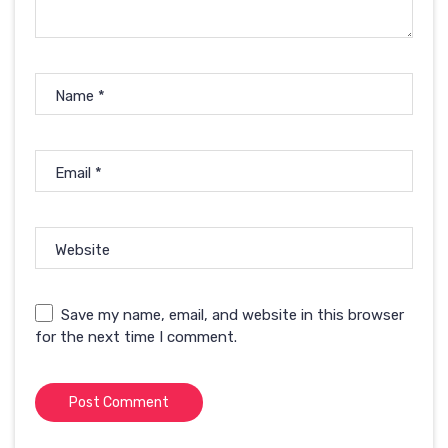
Name
*
Email
*
Website
Save my name, email, and website in this browser
for the next time I comment.