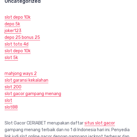
Uncategorized
slot depo 10k
depo 5k
joker123
depo 25 bonus 25
slot toto 4d
slot depo 10k
slot 5k
mahjong ways 2
slot garansi kekalahan
slot 200
slot gacor gampang menang
slot
slot88
Slot Gacor CERIABET merupakan daftar
situs slot gacor
gampang menang terbaik dan no 1 di Indonesia hari ini. Penyedia
link judi slot online gacor dengan gampang jackpot terbesar dan