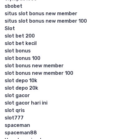
sbobet
situs slot bonus new member
situs slot bonus new member 100
Slot
slot bet 200
slot bet kecil
slot bonus
slot bonus 100
slot bonus new member
slot bonus new member 100
slot depo 10k
slot depo 20k
slot gacor
slot gacor hari ini
slot qris
slot777
spaceman
spaceman88