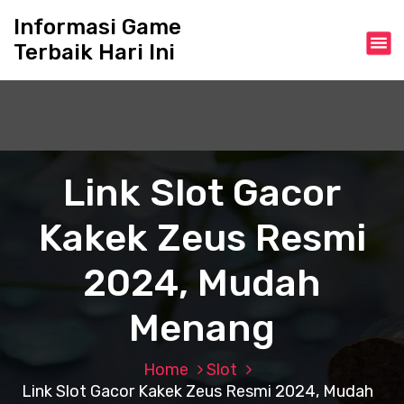
S
Informasi Game
k
Terbaik Hari Ini
i
p
t
o
c
o
n
Link Slot Gacor
t
e
Kakek Zeus Resmi
n
t
2024, Mudah
Menang
Home
Slot
Link Slot Gacor Kakek Zeus Resmi 2024, Mudah