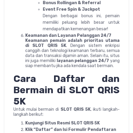
Bonus Rollingan & Referral
Event Free Spin & Jackpot
Dengan berbagai bonus ini, pemain
memiliki peluang lebih besar untuk
mendapatkan kemenangan besar!
Keamanan dan Layanan Pelanggan 24/7
Keamanan pemain adalah prioritas utama
di SLOT QRIS 5K
. Dengan sistem enkripsi
canggih dan teknologi keamanan terbaru, semua
data dan transaksi dijamin aman. Selain itu, situs
ini juga memiliki
layanan pelanggan 24/7
yang
siap membantu jika ada kendala saat bermain.
Cara Daftar dan
Bermain di SLOT QRIS
5K
Untuk mulai bermain di
SLOT QRIS 5K
, ikuti langkah-
langkah berikut:
Kunjungi Situs Resmi SLOT QRIS 5K
Klik “Daftar” dan Isi Formulir Pendaftaran