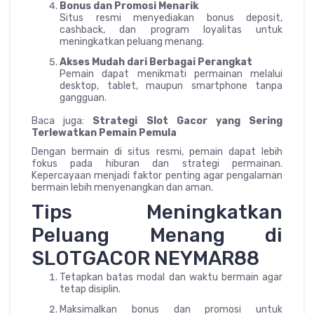
Bonus dan Promosi Menarik
Situs resmi menyediakan bonus deposit,
cashback, dan program loyalitas untuk
meningkatkan peluang menang.
Akses Mudah dari Berbagai Perangkat
Pemain dapat menikmati permainan melalui
desktop, tablet, maupun smartphone tanpa
gangguan.
Baca juga:
Strategi Slot Gacor yang Sering
Terlewatkan Pemain Pemula
Dengan bermain di situs resmi, pemain dapat lebih
fokus pada hiburan dan strategi permainan.
Kepercayaan menjadi faktor penting agar pengalaman
bermain lebih menyenangkan dan aman.
Tips Meningkatkan
Peluang Menang di
SLOTGACOR NEYMAR88
Tetapkan batas modal dan waktu bermain agar
tetap disiplin.
Maksimalkan bonus dan promosi untuk