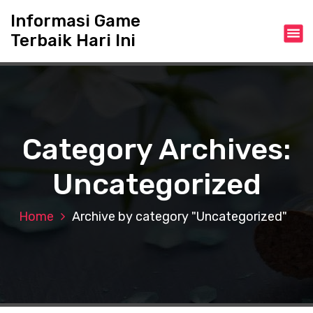
S
Informasi Game
k
Terbaik Hari Ini
i
p
t
o
c
o
n
Category Archives:
t
e
Uncategorized
n
t
Home
Archive by category "Uncategorized"