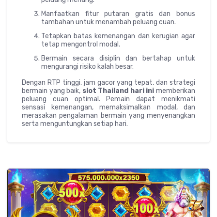
Manfaatkan fitur putaran gratis dan bonus
tambahan untuk menambah peluang cuan.
Tetapkan batas kemenangan dan kerugian agar
tetap mengontrol modal.
Bermain secara disiplin dan bertahap untuk
mengurangi risiko kalah besar.
Dengan RTP tinggi, jam gacor yang tepat, dan strategi
bermain yang baik,
slot Thailand hari ini
memberikan
peluang cuan optimal. Pemain dapat menikmati
sensasi kemenangan, memaksimalkan modal, dan
merasakan pengalaman bermain yang menyenangkan
serta menguntungkan setiap hari.