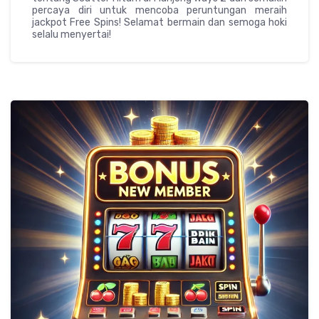
percaya diri untuk mencoba peruntungan meraih
jackpot Free Spins! Selamat bermain dan semoga hoki
selalu menyertai!