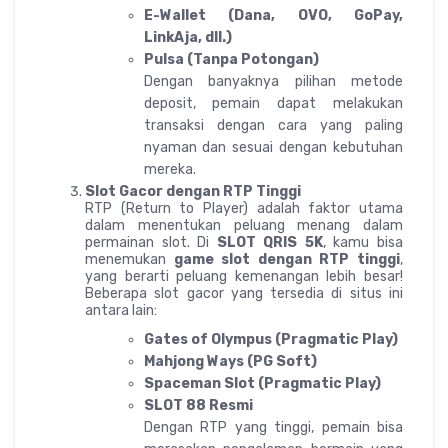
E-Wallet (Dana, OVO, GoPay,
LinkAja, dll.)
Pulsa (Tanpa Potongan)
Dengan banyaknya pilihan metode
deposit, pemain dapat melakukan
transaksi dengan cara yang paling
nyaman dan sesuai dengan kebutuhan
mereka.
Slot Gacor dengan RTP Tinggi
RTP (Return to Player) adalah faktor utama
dalam menentukan peluang menang dalam
permainan slot. Di
SLOT QRIS 5K
, kamu bisa
menemukan
game slot dengan RTP tinggi
,
yang berarti peluang kemenangan lebih besar!
Beberapa slot gacor yang tersedia di situs ini
antara lain:
Gates of Olympus (Pragmatic Play)
Mahjong Ways (PG Soft)
Spaceman Slot (Pragmatic Play)
SLOT 88 Resmi
Dengan RTP yang tinggi, pemain bisa