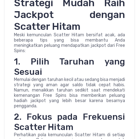
Strategi Mudah Raih
Jackpot dengan
Scatter Hitam
Meski kemunculan Scatter Hitam bersifat acak, ada
beberapa tips yang bisa membantu Anda
meningkatkan peluang mendapatkan jackpot dari Free
Spins:
1. Pilih Taruhan yang
Sesuai
Memulai dengan taruhan kecil atau sedang bisa menjadi
strategi yang aman agar saldo tidak cepat habis.
Namun, menaikkan taruhan sedikit saat mendekati
kemenangan Free Spins bisa memberikan peluang
hadiah jackpot yang lebih besar karena besarnya
pengganda.
2. Fokus pada Frekuensi
Scatter Hitam
Perhatikan pola kemunculan Scatter Hitam di setiap