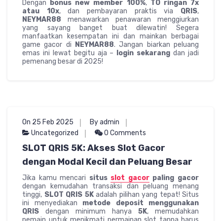
Dengan
bonus new member 100%
,
TO ringan 7x
atau 10x
, dan pembayaran praktis via
QRIS
,
NEYMAR88
menawarkan penawaran menggiurkan
yang sayang banget buat dilewatin! Segera
manfaatkan kesempatan ini dan mainkan berbagai
game gacor di
NEYMAR88
. Jangan biarkan peluang
emas ini lewat begitu aja –
login sekarang
dan jadi
pemenang besar di 2025!
On 25 Feb 2025
By admin
Uncategorized
0 Comments
SLOT QRIS 5K: Akses Slot Gacor
dengan Modal Kecil dan Peluang Besar
Jika kamu mencari
situs
slot gacor
paling gacor
dengan kemudahan transaksi dan peluang menang
tinggi,
SLOT QRIS 5K
adalah pilihan yang tepat! Situs
ini menyediakan
metode deposit menggunakan
QRIS
dengan minimum hanya
5K
, memudahkan
pemain untuk menikmati permainan slot tanpa harus