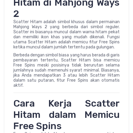
Hitam di Mahjong Ways
2
Scatter Hitam adalah simbol khusus dalam permainan
Mahjong Ways 2 yang berbeda dari simbol reguler.
Scatter ini biasanya muncul dalam warna hitam pekat
dan memiliki ikon khas yang mudah dikenali. Fungsi
utama Scatter Hitam adalah memicu fitur Free Spins
ketika muncul dalam jumlah tertentu pada gulungan.
Berbeda dengan simbol biasa yang harus berada di garis
pembayaran tertentu, Scatter Hitam bisa memicu
Free Spins meski posisinya tidak berurutan selama
jumlahnya sudah memenuhi syarat minimal. Biasanya,
jika Anda mendapatkan 3 atau lebih Scatter Hitam
dalam satu putaran, fitur Free Spins akan otomatis
aktif.
Cara Kerja Scatter
Hitam dalam Memicu
Free Spins