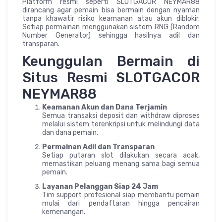
Platform resmi seperti SLOTGACOR NEYMAR88
dirancang agar pemain bisa bermain dengan nyaman
tanpa khawatir risiko keamanan atau akun diblokir.
Setiap permainan menggunakan sistem RNG (Random
Number Generator) sehingga hasilnya adil dan
transparan.
Keunggulan Bermain di
Situs Resmi SLOTGACOR
NEYMAR88
Keamanan Akun dan Dana Terjamin
Semua transaksi deposit dan withdraw diproses
melalui sistem terenkripsi untuk melindungi data
dan dana pemain.
Permainan Adil dan Transparan
Setiap putaran slot dilakukan secara acak,
memastikan peluang menang sama bagi semua
pemain.
Layanan Pelanggan Siap 24 Jam
Tim support profesional siap membantu pemain
mulai dari pendaftaran hingga pencairan
kemenangan.