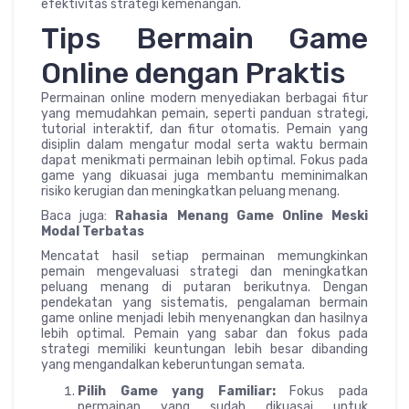
efektivitas strategi kemenangan.
Tips Bermain Game
Online dengan Praktis
Permainan online modern menyediakan berbagai fitur
yang memudahkan pemain, seperti panduan strategi,
tutorial interaktif, dan fitur otomatis. Pemain yang
disiplin dalam mengatur modal serta waktu bermain
dapat menikmati permainan lebih optimal. Fokus pada
game yang dikuasai juga membantu meminimalkan
risiko kerugian dan meningkatkan peluang menang.
Baca juga:
Rahasia Menang Game Online Meski
Modal Terbatas
Mencatat hasil setiap permainan memungkinkan
pemain mengevaluasi strategi dan meningkatkan
peluang menang di putaran berikutnya. Dengan
pendekatan yang sistematis, pengalaman bermain
game online menjadi lebih menyenangkan dan hasilnya
lebih optimal. Pemain yang sabar dan fokus pada
strategi memiliki keuntungan lebih besar dibanding
yang mengandalkan keberuntungan semata.
Pilih Game yang Familiar:
Fokus pada
permainan yang sudah dikuasai untuk