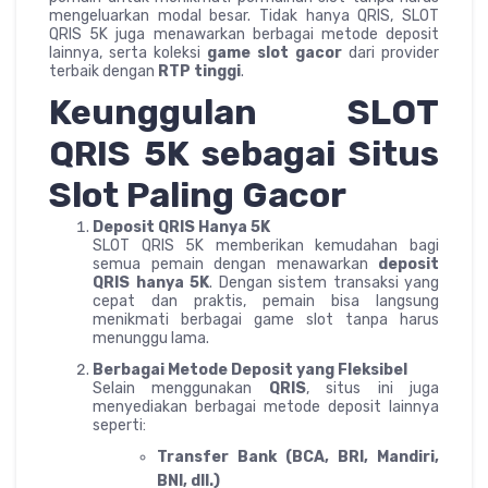
mengeluarkan modal besar. Tidak hanya QRIS, SLOT
QRIS 5K juga menawarkan berbagai metode deposit
lainnya, serta koleksi
game slot gacor
dari provider
terbaik dengan
RTP tinggi
.
Keunggulan SLOT
QRIS 5K sebagai Situs
Slot Paling Gacor
Deposit QRIS Hanya 5K
SLOT QRIS 5K memberikan kemudahan bagi
semua pemain dengan menawarkan
deposit
QRIS hanya 5K
. Dengan sistem transaksi yang
cepat dan praktis, pemain bisa langsung
menikmati berbagai game slot tanpa harus
menunggu lama.
Berbagai Metode Deposit yang Fleksibel
Selain menggunakan
QRIS
, situs ini juga
menyediakan berbagai metode deposit lainnya
seperti:
Transfer Bank (BCA, BRI, Mandiri,
BNI, dll.)