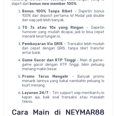
dapet dari
bonus new member 100%
:
Bonus 100% Tanpa Ribet
– Dapetin bonus
100% dari deposit pertama lo! Modal jadi double
dan siap jadi lebih banyak.
TO 7x atau 10x yang Ringan
– Dapetin
turnover yang mudah dicapai, jadi lo bisa cepat
menarik keuntungan lo.
Pembayaran Via QRIS
– Transaksi lebih mudah
dan cepat dengan QRIS, tanpa ribet transfer
antar bank.
Game Gacor dan RTP Tinggi
– Main di game-
game gacor dengan RTP tinggi, bikin peluang
menang makin besar.
Promo Terus Mengalir
– Banyak promo
menarik lainnya yang bakal nambahin peluang lo
buat menang.
Layanan 24/7
– Tim support siap membantu lo
kapan aja, baik soal transaksi atau masalah
teknis.
Cara Main di NEYMAR88