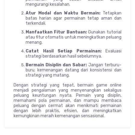
mengurangi kesalahan.
Atur Modal dan Waktu Bermain:
Tetapkan
batas harian agar permainan tetap aman dan
terkendali.
Manfaatkan Fitur Bantuan:
Gunakan tutorial
atau fitur otomatis untuk meningkatkan peluang
menang.
Catat Hasil Setiap Permainan:
Evaluasi
strategi berdasarkan hasil sebelumnya.
Bermain Disiplin dan Sabar:
Jangan terburu-
buru; kemenangan datang dari konsistensi dan
strategi yang matang.
Dengan strategi yang tepat, bermain game online
menjadi pengalaman yang menyenangkan sekaligus
peluang keuntungan nyata. Pemain yang disiplin,
memahami pola permainan, dan mampu membaca
peluang dengan cermat akan menikmati permainan
dengan lebih praktis, efisien, dan meningkatkan
kemungkinan meraih kemenangan sensasional.