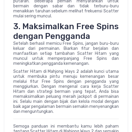
putaran. Beberapa pemain menyarankan untuk
bermain dengan sabar dan tidak terburu-buru
menaikkan taruhan sebelum melihat frekuensi Scatter
mulai sering muncul.
3. Maksimalkan Free Spins
dengan Pengganda
Setelah berhasil memicu Free Spins, jangan buru-buru
keluar dari permainan. Biarkan fitur berjalan dan
manfaatkan setiap tambahan Scatter Hitam yang
muncul untuk memperpanjang Free Spins dan
meningkatkan pengganda kemenangan.
Scatter Hitam di Mahjong Ways 2 adalah kunci utama
untuk membuka pintu menuju kemenangan besar
melalui fitur Free Spins dengan pengganda yang
menggiurkan. Dengan mengenal cara kerja Scatter
Hitam dan strategi bermain yang tepat, Anda bisa
memaksimalkan peluang meraih jackpot di permainan
ini. Selalu main dengan bijak dan kelola modal dengan
baik agar pengalaman bermain semakin menyenangkan
dan menguntungkan.
Semoga panduan ini membantu kamu lebih paham
tentang Scatter Hitam di Mahjong Ways 2 dan semakin