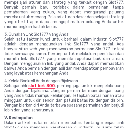
mempelajari aturan dan strategi yang terkait dengan Slot777.
Banyak pemain baru terjebak dalam permainan tanpa
pemahaman yang cukup, yang dapat mengurangi peluang
mereka untuk menang. Pelajari aturan dasar dan pelajari strategi
yang efektif agar dapat mengoptimalkan peluang Anda untuk
memenangkan hadiah besar.
3. Gunakan Link Slot777 yang Andal
Salah satu faktor kunci untuk berhasil dalam industri Slot777
adalah dengan menggunakan link Slot777 yang andal. Ada
banyak situs web yang menawarkan permainan Slot777, tetapi
tidak semuanya sama. Penting untuk melakukan penelitian dan
memilih link Slot777 yang memiliki reputasi baik dan aman.
Dengan menggunakan link yang andal, Anda dapat memastikan
bahwa Anda bermain dengan adil dan mendapatkan pembayaran
yang layak atas kemenangan Anda.
4. Kelola Bankroll Anda dengan Bijaksana
Sebagai ahli
slot bet 300
, penting juga untuk mengelola uang
Anda dengan bijaksana. Jangan pernah bermain dengan uang
yang Anda tidak mampu kehilangan. Tetapkan batas harian atau
mingguan untuk diri sendiri dan patuhi batas itu dengan disiplin.
Jangan biarkan diri Anda terbawa suasana permainan dan berjudi
lebih dari yang seharusnya.
V. Kesimpulan
Dalam artikel ini, kami telah membahas tentang menjadi ahli
Slot777 dan mencapai kesuksesan di industri ini. Kami telah