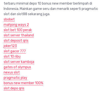
terbaru minimal depo 10 bonus new member berlimpah di
Indonesia. Mainkan game seru dan menarik seperti pragmatic
slot dan slot88 sekarang juga.
sbobet
mahjong ways 2
slot bet 100 perak
slot server thailand
slot deposit qris
joker123
slot gacor 777
slot 10 ribu
slot server kamboja
gates of olympus
nexus slot
pragmatic play
bonus new member 100%
slot depo qris