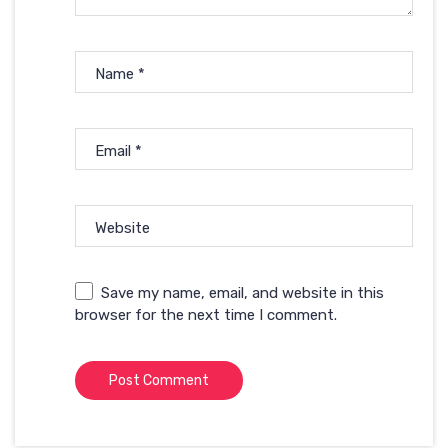
Name
*
Email
*
Website
Save my name, email, and website in this
browser for the next time I comment.