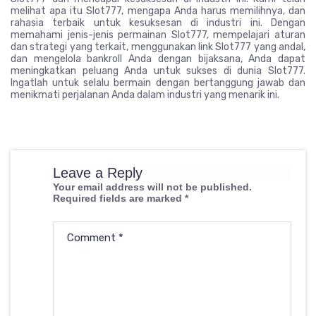
melihat apa itu Slot777, mengapa Anda harus memilihnya, dan
rahasia terbaik untuk kesuksesan di industri ini. Dengan
memahami jenis-jenis permainan Slot777, mempelajari aturan
dan strategi yang terkait, menggunakan link Slot777 yang andal,
dan mengelola bankroll Anda dengan bijaksana, Anda dapat
meningkatkan peluang Anda untuk sukses di dunia Slot777.
Ingatlah untuk selalu bermain dengan bertanggung jawab dan
menikmati perjalanan Anda dalam industri yang menarik ini.
Leave a Reply
Your email address will not be published.
Required fields are marked
*
Comment
*