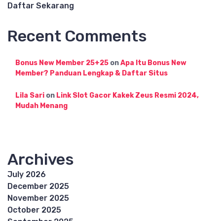
Daftar Sekarang
Recent Comments
Bonus New Member 25+25
on
Apa Itu Bonus New
Member? Panduan Lengkap & Daftar Situs
Lila Sari
on
Link Slot Gacor Kakek Zeus Resmi 2024,
Mudah Menang
Archives
July 2026
December 2025
November 2025
October 2025