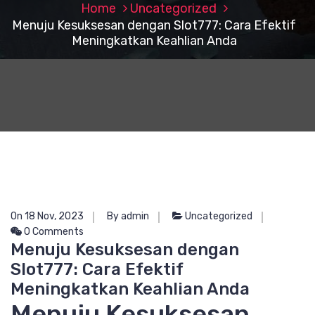
Home
Uncategorized
Menuju Kesuksesan dengan Slot777: Cara Efektif
Meningkatkan Keahlian Anda
On 18 Nov, 2023
By admin
Uncategorized
0 Comments
Menuju Kesuksesan dengan
Slot777: Cara Efektif
Meningkatkan Keahlian Anda
Menuju Kesuksesan