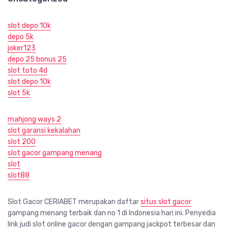
slot depo 10k
depo 5k
joker123
depo 25 bonus 25
slot toto 4d
slot depo 10k
slot 5k
mahjong ways 2
slot garansi kekalahan
slot 200
slot gacor gampang menang
slot
slot88
Slot Gacor CERIABET merupakan daftar
situs slot gacor
gampang menang terbaik dan no 1 di Indonesia hari ini. Penyedia
link judi slot online gacor dengan gampang jackpot terbesar dan