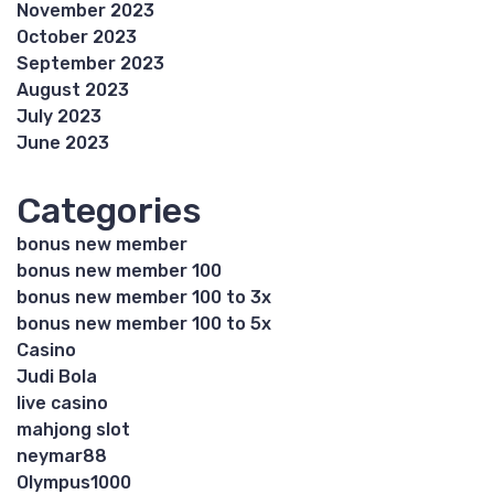
November 2023
October 2023
September 2023
August 2023
July 2023
June 2023
Categories
bonus new member
bonus new member 100
bonus new member 100 to 3x
bonus new member 100 to 5x
Casino
Judi Bola
live casino
mahjong slot
neymar88
Olympus1000