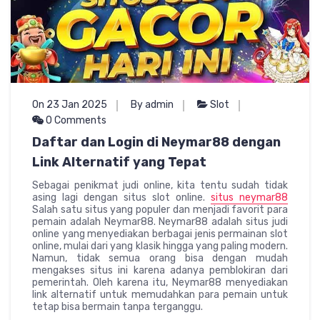
On 23 Jan 2025
By admin
Slot
0 Comments
Daftar dan Login di Neymar88 dengan
Link Alternatif yang Tepat
Sebagai penikmat judi online, kita tentu sudah tidak
asing lagi dengan situs slot online.
situs neymar88
Salah satu situs yang populer dan menjadi favorit para
pemain adalah Neymar88. Neymar88 adalah situs judi
online yang menyediakan berbagai jenis permainan slot
online, mulai dari yang klasik hingga yang paling modern.
Namun, tidak semua orang bisa dengan mudah
mengakses situs ini karena adanya pemblokiran dari
pemerintah. Oleh karena itu, Neymar88 menyediakan
link alternatif untuk memudahkan para pemain untuk
tetap bisa bermain tanpa terganggu.