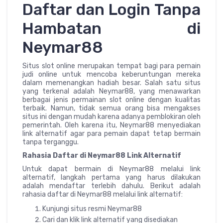
Daftar dan Login Tanpa
Hambatan di
Neymar88
Situs slot online merupakan tempat bagi para pemain
judi online untuk mencoba keberuntungan mereka
dalam memenangkan hadiah besar. Salah satu situs
yang terkenal adalah Neymar88, yang menawarkan
berbagai jenis permainan slot online dengan kualitas
terbaik. Namun, tidak semua orang bisa mengakses
situs ini dengan mudah karena adanya pemblokiran oleh
pemerintah. Oleh karena itu, Neymar88 menyediakan
link alternatif agar para pemain dapat tetap bermain
tanpa terganggu.
Rahasia Daftar di Neymar88 Link Alternatif
Untuk dapat bermain di Neymar88 melalui link
alternatif, langkah pertama yang harus dilakukan
adalah mendaftar terlebih dahulu. Berikut adalah
rahasia daftar di Neymar88 melalui link alternatif:
Kunjungi situs resmi Neymar88
Cari dan klik link alternatif yang disediakan