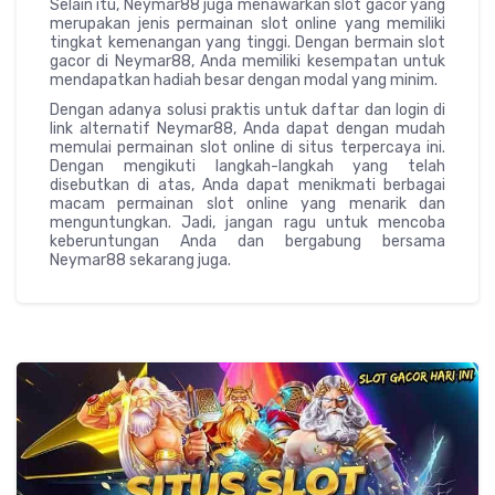
Selain itu, Neymar88 juga menawarkan slot gacor yang
merupakan jenis permainan slot online yang memiliki
tingkat kemenangan yang tinggi. Dengan bermain slot
gacor di Neymar88, Anda memiliki kesempatan untuk
mendapatkan hadiah besar dengan modal yang minim.
Dengan adanya solusi praktis untuk daftar dan login di
link alternatif Neymar88, Anda dapat dengan mudah
memulai permainan slot online di situs terpercaya ini.
Dengan mengikuti langkah-langkah yang telah
disebutkan di atas, Anda dapat menikmati berbagai
macam permainan slot online yang menarik dan
menguntungkan. Jadi, jangan ragu untuk mencoba
keberuntungan Anda dan bergabung bersama
Neymar88 sekarang juga.