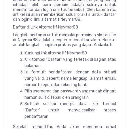
dihadapi oleh para pemain adalah sulitnya untuk
mendaftar dan login di situs tersebut. Oleh karena itu,
artikel ini akan memberikan solusi praktis untuk daftar
dan login di link alternatif Neymar88.
Daftar di Link Alternatif Neymar88
Langkah pertama untuk memulai permainan slot online
di Neymar88 adalah dengan mendaftar akun. Berikut
adalah langkah-langkah praktis yang dapat Anda ikuti:
Kunjungi link alternatif Neymar88
Klik tombol “Daftar” yang terletak di bagian atas
halaman
Isi formulir pendaftaran dengan data pribadi
yang valid, seperti nama lengkap, alamat email,
nomor telepon, dan rekening bank
Pilih username dan password yang mudah diingat
namun sulit ditebak oleh orang lain
Setelah selesai mengisi data, klik tombol
“Daftar” untuk menyelesaikan proses
pendaftaran
Setelah mendaftar, Anda akan menerima email