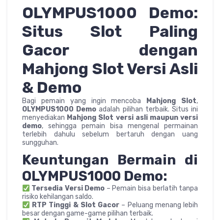
OLYMPUS1000 Demo:
Situs Slot Paling
Gacor dengan
Mahjong Slot Versi Asli
& Demo
Bagi pemain yang ingin mencoba
Mahjong Slot
,
OLYMPUS1000 Demo
adalah pilihan terbaik. Situs ini
menyediakan
Mahjong Slot versi asli maupun versi
demo
, sehingga pemain bisa mengenal permainan
terlebih dahulu sebelum bertaruh dengan uang
sungguhan.
Keuntungan Bermain di
OLYMPUS1000 Demo:
Tersedia Versi Demo
– Pemain bisa berlatih tanpa
risiko kehilangan saldo.
RTP Tinggi & Slot Gacor
– Peluang menang lebih
besar dengan game-game pilihan terbaik.