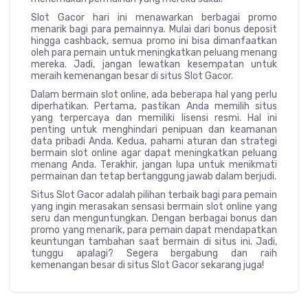
Slot Gacor hari ini menawarkan berbagai promo
menarik bagi para pemainnya. Mulai dari bonus deposit
hingga cashback, semua promo ini bisa dimanfaatkan
oleh para pemain untuk meningkatkan peluang menang
mereka. Jadi, jangan lewatkan kesempatan untuk
meraih kemenangan besar di situs Slot Gacor.
Dalam bermain slot online, ada beberapa hal yang perlu
diperhatikan. Pertama, pastikan Anda memilih situs
yang terpercaya dan memiliki lisensi resmi. Hal ini
penting untuk menghindari penipuan dan keamanan
data pribadi Anda. Kedua, pahami aturan dan strategi
bermain slot online agar dapat meningkatkan peluang
menang Anda. Terakhir, jangan lupa untuk menikmati
permainan dan tetap bertanggung jawab dalam berjudi.
Situs Slot Gacor adalah pilihan terbaik bagi para pemain
yang ingin merasakan sensasi bermain slot online yang
seru dan menguntungkan. Dengan berbagai bonus dan
promo yang menarik, para pemain dapat mendapatkan
keuntungan tambahan saat bermain di situs ini. Jadi,
tunggu apalagi? Segera bergabung dan raih
kemenangan besar di situs Slot Gacor sekarang juga!