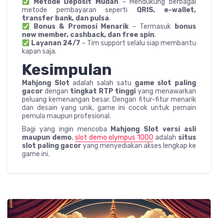
Metode Deposit Mudah
– Mendukung berbagai
metode pembayaran seperti
QRIS, e-wallet,
transfer bank, dan pulsa
.
Bonus & Promosi Menarik
– Termasuk
bonus
new member, cashback, dan free spin
.
Layanan 24/7
– Tim support selalu siap membantu
kapan saja.
Kesimpulan
Mahjong Slot
adalah salah satu
game slot paling
gacor
dengan
tingkat RTP tinggi
yang menawarkan
peluang kemenangan besar. Dengan fitur-fitur menarik
dan desain yang unik, game ini cocok untuk pemain
pemula maupun profesional.
Bagi yang ingin mencoba
Mahjong Slot versi asli
maupun demo
,
slot demo olympus 1000
adalah
situs
slot paling gacor
yang menyediakan akses lengkap ke
game ini.