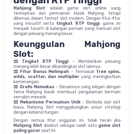
dengan RTP Tinggi
Mahjong Slot
adalah game slot online yang
terinspirasi dari permainan klasik Mahjong, tetapi
dikemas dalam format slot modern. Dengan fitur-fitur
yang inovatif serta
tingkat RTP tinggi
, game ini
menjadi favorit di kalangan pemain yang mencari slot
dengan peluang menang besar.
Keunggulan Mahjong
Slot:
Tingkat RTP Tinggi
– Memberikan peluang
menang lebih besar dibandingkan slot lainnya.
Fitur Bonus Melimpah
– Termasuk
free spins,
wilds, scatter, dan multiplier
yang meningkatkan
kemenangan.
Grafis Memukau
– Desainnya yang elegan dengan
tema Mahjong klasik membuat pengalaman bermain
semakin menarik.
Mekanisme Permainan Unik
– Berbeda dari slot
biasa, Mahjong Slot menggabungkan unsur strategi
dengan keberuntungan.
Dengan semua fitur unggulan ini, tidak heran jika
Mahjong Slot
disebut sebagai salah satu
game slot
paling gacor
saat ini.