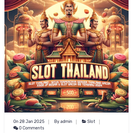
On 28 Jan 2025
By admin
Slot
0 Comments