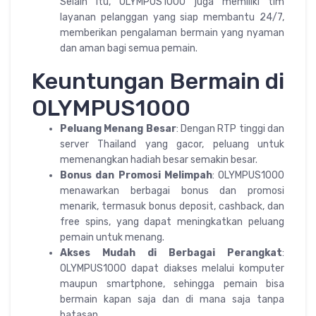
Selain itu, OLYMPUS1000 juga memiliki tim
layanan pelanggan yang siap membantu 24/7,
memberikan pengalaman bermain yang nyaman
dan aman bagi semua pemain.
Keuntungan Bermain di
OLYMPUS1000
Peluang Menang Besar
: Dengan RTP tinggi dan
server Thailand yang gacor, peluang untuk
memenangkan hadiah besar semakin besar.
Bonus dan Promosi Melimpah
: OLYMPUS1000
menawarkan berbagai bonus dan promosi
menarik, termasuk bonus deposit, cashback, dan
free spins, yang dapat meningkatkan peluang
pemain untuk menang.
Akses Mudah di Berbagai Perangkat
:
OLYMPUS1000 dapat diakses melalui komputer
maupun smartphone, sehingga pemain bisa
bermain kapan saja dan di mana saja tanpa
batasan.