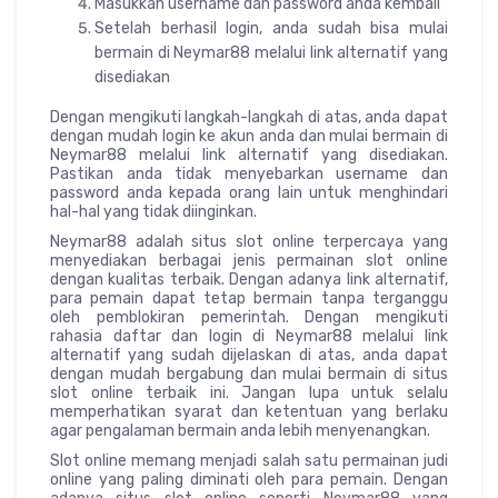
Masukkan username dan password anda kembali
Setelah berhasil login, anda sudah bisa mulai
bermain di Neymar88 melalui link alternatif yang
disediakan
Dengan mengikuti langkah-langkah di atas, anda dapat
dengan mudah login ke akun anda dan mulai bermain di
Neymar88 melalui link alternatif yang disediakan.
Pastikan anda tidak menyebarkan username dan
password anda kepada orang lain untuk menghindari
hal-hal yang tidak diinginkan.
Neymar88 adalah situs slot online terpercaya yang
menyediakan berbagai jenis permainan slot online
dengan kualitas terbaik. Dengan adanya link alternatif,
para pemain dapat tetap bermain tanpa terganggu
oleh pemblokiran pemerintah. Dengan mengikuti
rahasia daftar dan login di Neymar88 melalui link
alternatif yang sudah dijelaskan di atas, anda dapat
dengan mudah bergabung dan mulai bermain di situs
slot online terbaik ini. Jangan lupa untuk selalu
memperhatikan syarat dan ketentuan yang berlaku
agar pengalaman bermain anda lebih menyenangkan.
Slot online memang menjadi salah satu permainan judi
online yang paling diminati oleh para pemain. Dengan