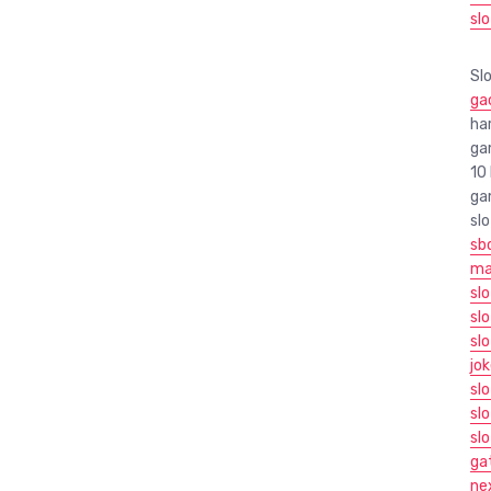
sl
Sl
ga
har
ga
10
ga
sl
sb
ma
sl
slo
slo
jo
sl
slo
sl
ga
ne