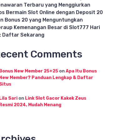
nawaran Terbaru yang Menggiurkan
ps Bermain Slot Online dengan Deposit 20
n Bonus 20 yang Menguntungkan
raup Kemenangan Besar di Slot777 Hari
i: Daftar Sekarang
ecent Comments
Bonus New Member 25+25
on
Apa Itu Bonus
New Member? Panduan Lengkap & Daftar
Situs
Lila Sari
on
Link Slot Gacor Kakek Zeus
Resmi 2024, Mudah Menang
rchives