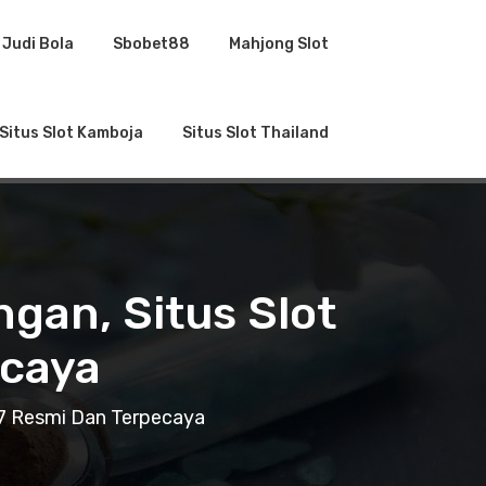
 Judi Bola
Sbobet88
Mahjong Slot
Situs Slot Kamboja
Situs Slot Thailand
gan, Situs Slot
ecaya
77 Resmi Dan Terpecaya