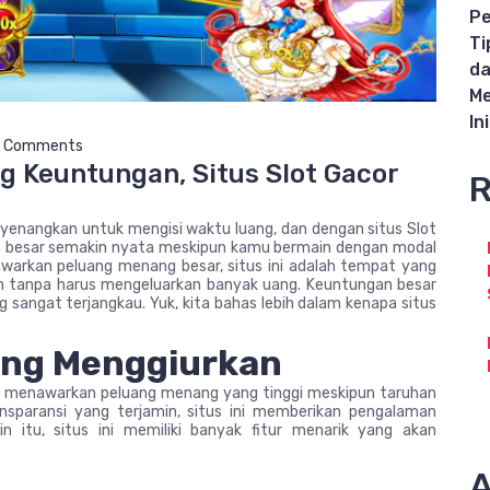
Pe
Ti
da
Me
In
 Comments
g Keuntungan, Situs Slot Gacor
R
yenangkan untuk mengisi waktu luang, dan dengan situs Slot
 besar semakin nyata meskipun kamu bermain dengan modal
awarkan peluang menang besar, situs ini adalah tempat yang
n tanpa harus mengeluarkan banyak uang. Keuntungan besar
 sangat terjangkau. Yuk, kita bahas lebih dalam kenapa situs
ang Menggiurkan
a menawarkan peluang menang yang tinggi meskipun taruhan
nsparansi yang terjamin, situs ini memberikan pengalaman
 itu, situs ini memiliki banyak fitur menarik yang akan
A