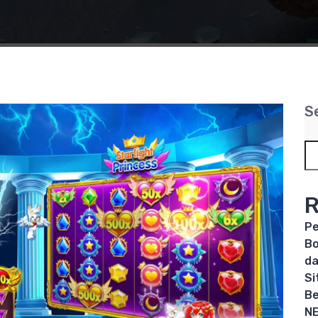
S
R
Pe
Bo
da
Si
Be
NE