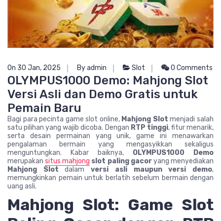
On 30 Jan, 2025
By admin
Slot
0 Comments
OLYMPUS1000 Demo: Mahjong Slot
Versi Asli dan Demo Gratis untuk
Pemain Baru
Bagi para pecinta game slot online,
Mahjong Slot
menjadi salah
satu pilihan yang wajib dicoba. Dengan
RTP tinggi
, fitur menarik,
serta desain permainan yang unik, game ini menawarkan
pengalaman bermain yang mengasyikkan sekaligus
menguntungkan. Kabar baiknya,
OLYMPUS1000 Demo
merupakan
situs mahjong
slot paling gacor
yang menyediakan
Mahjong Slot
dalam
versi asli maupun versi demo
,
memungkinkan pemain untuk berlatih sebelum bermain dengan
uang asli.
Mahjong Slot: Game Slot