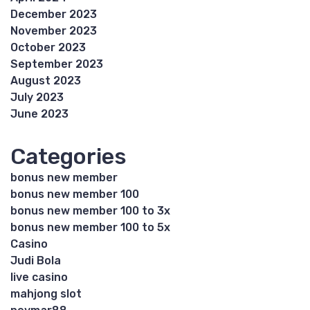
December 2023
November 2023
October 2023
September 2023
August 2023
July 2023
June 2023
Categories
bonus new member
bonus new member 100
bonus new member 100 to 3x
bonus new member 100 to 5x
Casino
Judi Bola
live casino
mahjong slot