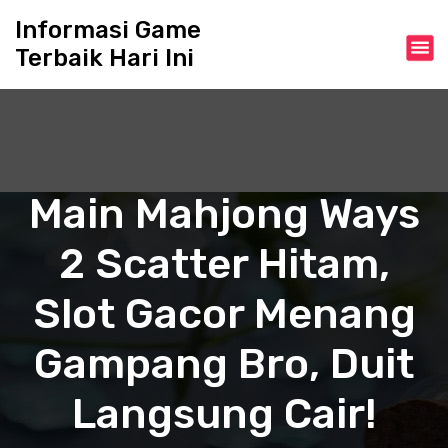
S
Informasi Game
k
Terbaik Hari Ini
i
p
t
o
c
o
n
Main Mahjong Ways
t
e
2 Scatter Hitam,
n
t
Slot Gacor Menang
Gampang Bro, Duit
Langsung Cair!