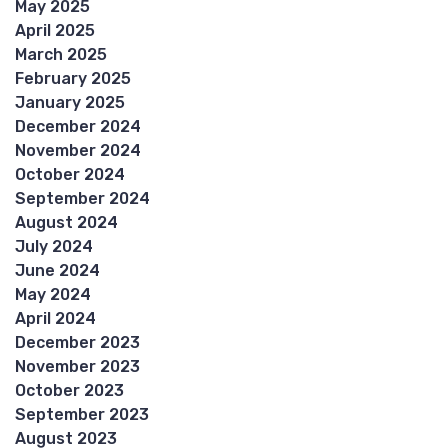
May 2025
April 2025
March 2025
February 2025
January 2025
December 2024
November 2024
October 2024
September 2024
August 2024
July 2024
June 2024
May 2024
April 2024
December 2023
November 2023
October 2023
September 2023
August 2023