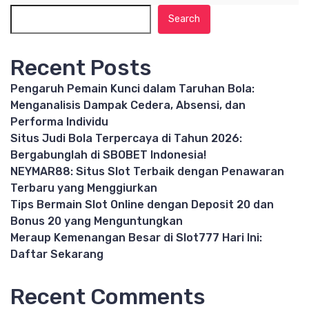
Search
Recent Posts
Pengaruh Pemain Kunci dalam Taruhan Bola:
Menganalisis Dampak Cedera, Absensi, dan
Performa Individu
Situs Judi Bola Terpercaya di Tahun 2026:
Bergabunglah di SBOBET Indonesia!
NEYMAR88: Situs Slot Terbaik dengan Penawaran
Terbaru yang Menggiurkan
Tips Bermain Slot Online dengan Deposit 20 dan
Bonus 20 yang Menguntungkan
Meraup Kemenangan Besar di Slot777 Hari Ini:
Daftar Sekarang
Recent Comments