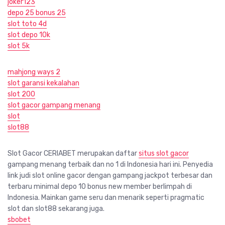
joker123
depo 25 bonus 25
slot toto 4d
slot depo 10k
slot 5k
mahjong ways 2
slot garansi kekalahan
slot 200
slot gacor gampang menang
slot
slot88
Slot Gacor CERIABET merupakan daftar
situs slot gacor
gampang menang terbaik dan no 1 di Indonesia hari ini. Penyedia
link judi slot online gacor dengan gampang jackpot terbesar dan
terbaru minimal depo 10 bonus new member berlimpah di
Indonesia. Mainkan game seru dan menarik seperti pragmatic
slot dan slot88 sekarang juga.
sbobet