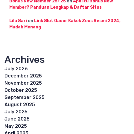
Bonus New Member 25+25
on
Apa Itu Bonus New
Member? Panduan Lengkap & Daftar Situs
Lila Sari
on
Link Slot Gacor Kakek Zeus Resmi 2024,
Mudah Menang
Archives
July 2026
December 2025
November 2025
October 2025
September 2025
August 2025
July 2025
June 2025
May 2025
April 2025