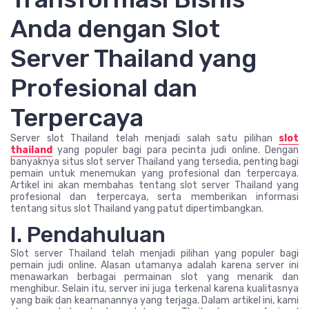
Anda dengan Slot
Server Thailand yang
Profesional dan
Terpercaya
Server slot Thailand telah menjadi salah satu pilihan
slot
thailand
yang populer bagi para pecinta judi online. Dengan
banyaknya situs slot server Thailand yang tersedia, penting bagi
pemain untuk menemukan yang profesional dan terpercaya.
Artikel ini akan membahas tentang slot server Thailand yang
profesional dan terpercaya, serta memberikan informasi
tentang situs slot Thailand yang patut dipertimbangkan.
I. Pendahuluan
Slot server Thailand telah menjadi pilihan yang populer bagi
pemain judi online. Alasan utamanya adalah karena server ini
menawarkan berbagai permainan slot yang menarik dan
menghibur. Selain itu, server ini juga terkenal karena kualitasnya
yang baik dan keamanannya yang terjaga. Dalam artikel ini, kami