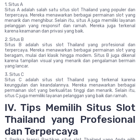
1. Situs A
Situs A adalah salah satu situs slot Thailand yang populer dan
terpercaya. Mereka menawarkan berbagai permainan slot yang
menarik dan menghibur. Selain itu, situs A juga memiliki layanan
pelanggan yang responsif dan ramah. Mereka juga terkenal
karena keamanan dan privasi yang baik.
2. Situs B
Situs B adalah situs slot Thailand yang profesional dan
terpercaya. Mereka menawarkan berbagai permainan slot yang
beragam, mulai dari klasik hingga modern. Situs B juga dikenal
karena tampilan visual yang menarik dan pengalaman bermain
yang lancar.
3. Situs C
Situs C adalah situs slot Thailand yang terkenal karena
keunggulan dan keandalannya. Mereka menawarkan berbagai
permainan slot yang berkualitas tinggi dan menarik. Selain itu,
situs C juga memiliki layanan pelanggan yang baik dan ramah.
IV. Tips Memilih Situs Slot
Thailand yang Profesional
dan Terpercaya
1. Periksa lisensi: Pastikan situs slot Thailand yang Anda pilih