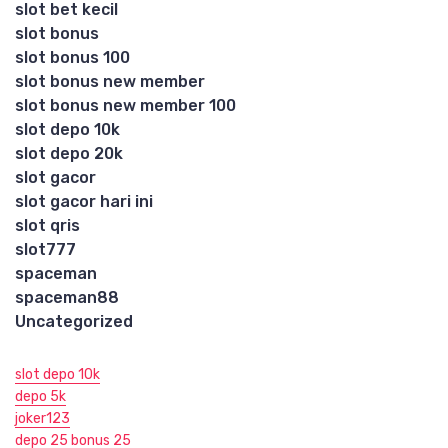
slot bet kecil
slot bonus
slot bonus 100
slot bonus new member
slot bonus new member 100
slot depo 10k
slot depo 20k
slot gacor
slot gacor hari ini
slot qris
slot777
spaceman
spaceman88
Uncategorized
slot depo 10k
depo 5k
joker123
depo 25 bonus 25