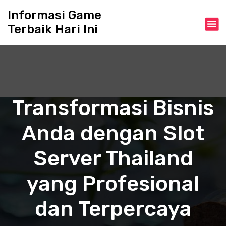
S
Informasi Game
k
Terbaik Hari Ini
i
p
t
o
c
o
n
Transformasi Bisnis
t
e
Anda dengan Slot
n
t
Server Thailand
yang Profesional
dan Terpercaya