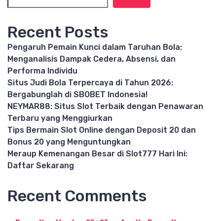
Recent Posts
Pengaruh Pemain Kunci dalam Taruhan Bola:
Menganalisis Dampak Cedera, Absensi, dan
Performa Individu
Situs Judi Bola Terpercaya di Tahun 2026:
Bergabunglah di SBOBET Indonesia!
NEYMAR88: Situs Slot Terbaik dengan Penawaran
Terbaru yang Menggiurkan
Tips Bermain Slot Online dengan Deposit 20 dan
Bonus 20 yang Menguntungkan
Meraup Kemenangan Besar di Slot777 Hari Ini:
Daftar Sekarang
Recent Comments