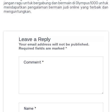
jangan ragu untuk bergabung dan bermain di Olympus1000 untuk
mendapatkan pengalaman bermain judi online yang terbaik dan
menguntungkan.
Leave a Reply
Your email address will not be published.
Required fields are marked
*
Comment
*
Name
*