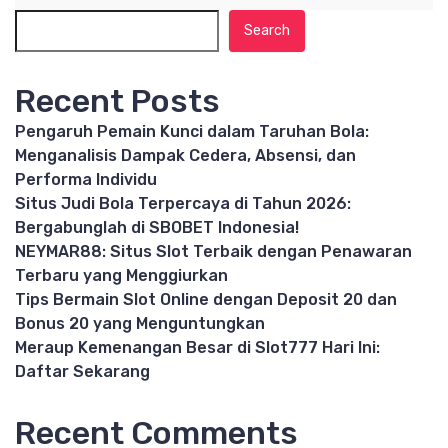
Search
Recent Posts
Pengaruh Pemain Kunci dalam Taruhan Bola:
Menganalisis Dampak Cedera, Absensi, dan
Performa Individu
Situs Judi Bola Terpercaya di Tahun 2026:
Bergabunglah di SBOBET Indonesia!
NEYMAR88: Situs Slot Terbaik dengan Penawaran
Terbaru yang Menggiurkan
Tips Bermain Slot Online dengan Deposit 20 dan
Bonus 20 yang Menguntungkan
Meraup Kemenangan Besar di Slot777 Hari Ini:
Daftar Sekarang
Recent Comments