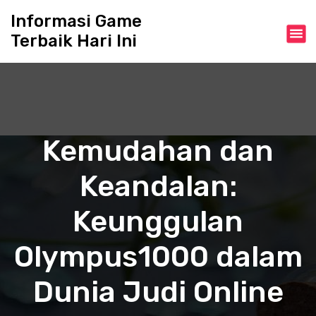
S
Informasi Game
k
Terbaik Hari Ini
i
p
t
o
c
o
n
Kemudahan dan
t
e
Keandalan:
n
t
Keunggulan
Olympus1000 dalam
Dunia Judi Online