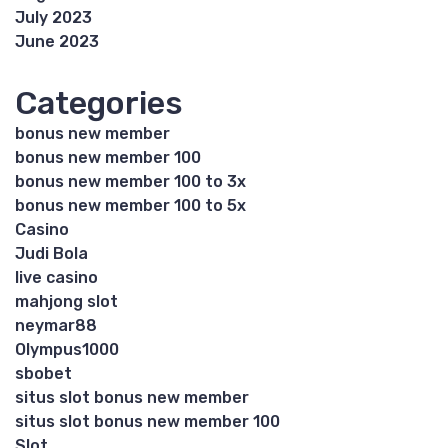
July 2023
June 2023
Categories
bonus new member
bonus new member 100
bonus new member 100 to 3x
bonus new member 100 to 5x
Casino
Judi Bola
live casino
mahjong slot
neymar88
Olympus1000
sbobet
situs slot bonus new member
situs slot bonus new member 100
Slot