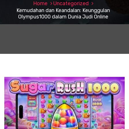
Home
Uncategorized
Kemudahan dan Keandalan: Keunggulan
Olympus1000 dalam Dunia Judi Online