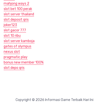
mahjong ways 2
slot bet 100 perak
slot server thailand
slot deposit qris
joker123
slot gacor 777
slot 10 ribu
slot server kamboja
gates of olympus
nexus slot
pragmatic play
bonus new member 100%
slot depo qris
Copyright © 2026 Informasi Game Terbaik Hari Ini