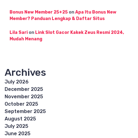
Bonus New Member 25+25
on
Apa Itu Bonus New
Member? Panduan Lengkap & Daftar Situs
Lila Sari
on
Link Slot Gacor Kakek Zeus Resmi 2024,
Mudah Menang
Archives
July 2026
December 2025
November 2025
October 2025
September 2025
August 2025
July 2025
June 2025