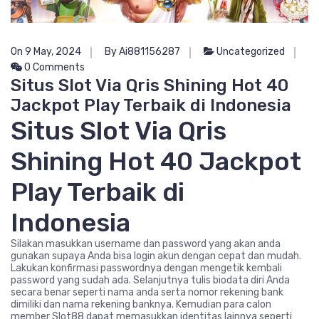
On 9 May, 2024
By Ai881156287
Uncategorized
0 Comments
Situs Slot Via Qris Shining Hot 40
Jackpot Play Terbaik di Indonesia
Situs Slot Via Qris
Shining Hot 40 Jackpot
Play Terbaik di
Indonesia
Silakan masukkan username dan password yang akan anda
gunakan supaya Anda bisa login akun dengan cepat dan mudah.
Lakukan konfirmasi passwordnya dengan mengetik kembali
password yang sudah ada. Selanjutnya tulis biodata diri Anda
secara benar seperti nama anda serta nomor rekening bank
dimiliki dan nama rekening banknya. Kemudian para calon
member Slot88 dapat memasukkan identitas lainnya seperti