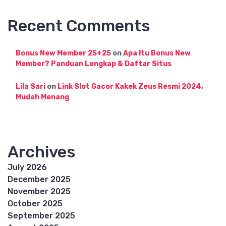
Recent Comments
Bonus New Member 25+25
on
Apa Itu Bonus New
Member? Panduan Lengkap & Daftar Situs
Lila Sari
on
Link Slot Gacor Kakek Zeus Resmi 2024,
Mudah Menang
Archives
July 2026
December 2025
November 2025
October 2025
September 2025