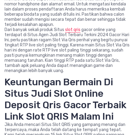
nomor handphone dan alamat email. Untuk mengatasi kendala
lain dalam proses pendaftaran Anda harus memeriksa kembali
beberapa biodata yang sudah ditulis ini. Pastikan bahwa calon
member sudah mengisi secara tepat dan benar sehingga tidak
terjadi kesalahan apapun.
Dari banyak sekali produk Situs
slot qris
gacor online yang
terdapat di Situs Agen Judi Slot Terbaru Terkini 2024 Gacor Hari
Ini, perlu pastikan ragam Slot Via Qris perihal yang begitu punyai
tingkat RTP live slot paling tinggi. Karena main Situs Slot Via Qris
hari ini dengan rate RTP live slot paling tinggi sekarang, sudah
pasti punyai kemungkinan menang makin tinggi dengan
memasang taruhan. Kian tinggi RTP pada satu Slot Via Qris,
tambah apik peluang Anda dapat menangkan game dan
menangkan lebih banyak uang.
Keuntungan Bermain Di
Situs Judi Slot Online
Deposit Qris Gacor Terbaik
Link Slot QRIS Malam Ini
Jika Anda mencari Situs Slot QRIS yang gampang menang dan
terpercaya, maka Anda telah datang ke tempat yang tepat.
Kami telah merangkum 15 link Situs Slot QRIS paling gampang