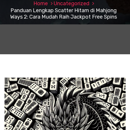
Home
Uncategorized
Panduan Lengkap Scatter Hitam di Mahjong
Ways 2: Cara Mudah Raih Jackpot Free Spins