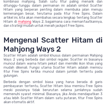
kombinasi mahjong. Salah satu fitur paling menarik dan
ditunggu-tunggu dalam permainan ini adalah simbol Scatter
Hitam yang berperan penting dalam membuka jalan menuju
kemenangan besar, terutama pada fitur Free Spins. Dalam
artikel ini, kita akan membahas secara lengkap tentang Scatter
Hitam di
mahjong
Ways 2, bagaimana cara memanfaatkannya,
dan strategi mudah untuk meraih jackpot Free Spins.
Mengenal Scatter Hitam di
Mahjong Ways 2
Scatter Hitam adalah simbol khusus dalam permainan Mahjong
Ways 2 yang berbeda dari simbol reguler. Scatter ini biasanya
muncul dalam warna hitam pekat dan memiliki ikon khas yang
mudah dikenali. Fungsi utama Scatter Hitam adalah memicu
fitur Free Spins ketika muncul dalam jumlah tertentu pada
gulungan.
Berbeda dengan simbol biasa yang harus berada di garis
pembayaran tertentu, Scatter Hitam bisa memicu Free Spins
meski posisinya tidak berurutan selama jumlahnya sudah
memenuhi syarat minimal. Biasanya, jika Anda mendapatkan 3
atau lebih Scatter Hitam dalam satu putaran, fitur Free Spins
akan otomatis aktif.