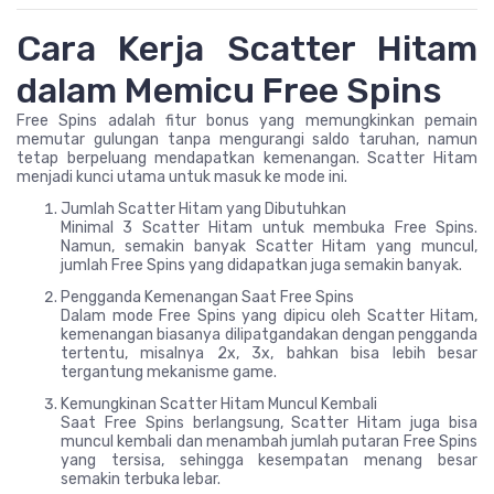
Cara Kerja Scatter Hitam
dalam Memicu Free Spins
Free Spins adalah fitur bonus yang memungkinkan pemain
memutar gulungan tanpa mengurangi saldo taruhan, namun
tetap berpeluang mendapatkan kemenangan. Scatter Hitam
menjadi kunci utama untuk masuk ke mode ini.
Jumlah Scatter Hitam yang Dibutuhkan
Minimal 3 Scatter Hitam untuk membuka Free Spins.
Namun, semakin banyak Scatter Hitam yang muncul,
jumlah Free Spins yang didapatkan juga semakin banyak.
Pengganda Kemenangan Saat Free Spins
Dalam mode Free Spins yang dipicu oleh Scatter Hitam,
kemenangan biasanya dilipatgandakan dengan pengganda
tertentu, misalnya 2x, 3x, bahkan bisa lebih besar
tergantung mekanisme game.
Kemungkinan Scatter Hitam Muncul Kembali
Saat Free Spins berlangsung, Scatter Hitam juga bisa
muncul kembali dan menambah jumlah putaran Free Spins
yang tersisa, sehingga kesempatan menang besar
semakin terbuka lebar.