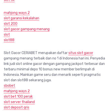
mahjong ways 2
slot garansi kekalahan
slot 200
slot gacor gampang menang
slot
slot88
Slot Gacor CERIABET merupakan daftar
situs slot gacor
gampang menang terbaik dan no 1 di Indonesia hari ini. Penyedia
link judi slot online gacor dengan gampang jackpot terbesar dan
terbaru minimal depo 10 bonus new member berlimpah di
Indonesia. Mainkan game seru dan menarik seperti pragmatic
slot dan slot88 sekarang juga.
sbobet
mahjong ways 2
slot bet 100 perak
slot server thailand
slot deposit qris