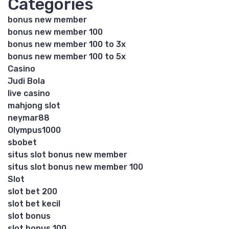
Categories
bonus new member
bonus new member 100
bonus new member 100 to 3x
bonus new member 100 to 5x
Casino
Judi Bola
live casino
mahjong slot
neymar88
Olympus1000
sbobet
situs slot bonus new member
situs slot bonus new member 100
Slot
slot bet 200
slot bet kecil
slot bonus
slot bonus 100