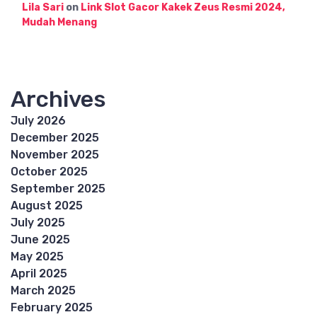
Lila Sari
on
Link Slot Gacor Kakek Zeus Resmi 2024,
Mudah Menang
Archives
July 2026
December 2025
November 2025
October 2025
September 2025
August 2025
July 2025
June 2025
May 2025
April 2025
March 2025
February 2025