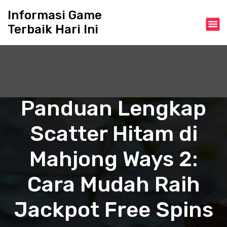
S
Informasi Game
k
Terbaik Hari Ini
i
p
t
o
c
o
n
Panduan Lengkap
t
e
Scatter Hitam di
n
t
Mahjong Ways 2:
Cara Mudah Raih
Jackpot Free Spins