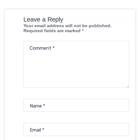
Leave a Reply
Your email address will not be published.
Required fields are marked
*
Comment
*
Name
*
Email
*