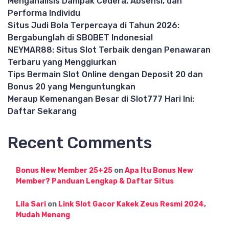
Menganalisis Dampak Cedera, Absensi, dan
Performa Individu
Situs Judi Bola Terpercaya di Tahun 2026:
Bergabunglah di SBOBET Indonesia!
NEYMAR88: Situs Slot Terbaik dengan Penawaran
Terbaru yang Menggiurkan
Tips Bermain Slot Online dengan Deposit 20 dan
Bonus 20 yang Menguntungkan
Meraup Kemenangan Besar di Slot777 Hari Ini:
Daftar Sekarang
Recent Comments
Bonus New Member 25+25
on
Apa Itu Bonus New
Member? Panduan Lengkap & Daftar Situs
Lila Sari
on
Link Slot Gacor Kakek Zeus Resmi 2024,
Mudah Menang