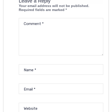
Leave a Reply
Your email address will not be published.
Required fields are marked
*
Comment
*
Name
*
Email
*
Website