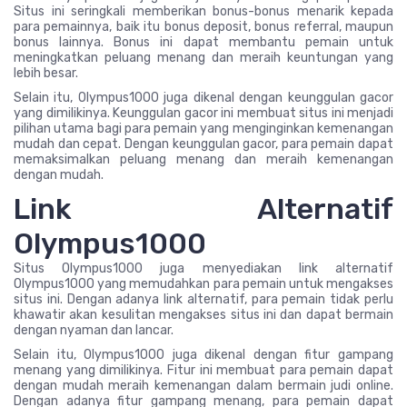
Situs ini seringkali memberikan bonus-bonus menarik kepada
para pemainnya, baik itu bonus deposit, bonus referral, maupun
bonus lainnya. Bonus ini dapat membantu pemain untuk
meningkatkan peluang menang dan meraih keuntungan yang
lebih besar.
Selain itu, Olympus1000 juga dikenal dengan keunggulan gacor
yang dimilikinya. Keunggulan gacor ini membuat situs ini menjadi
pilihan utama bagi para pemain yang menginginkan kemenangan
mudah dan cepat. Dengan keunggulan gacor, para pemain dapat
memaksimalkan peluang menang dan meraih kemenangan
dengan mudah.
Link Alternatif
Olympus1000
Situs Olympus1000 juga menyediakan link alternatif
Olympus1000 yang memudahkan para pemain untuk mengakses
situs ini. Dengan adanya link alternatif, para pemain tidak perlu
khawatir akan kesulitan mengakses situs ini dan dapat bermain
dengan nyaman dan lancar.
Selain itu, Olympus1000 juga dikenal dengan fitur gampang
menang yang dimilikinya. Fitur ini membuat para pemain dapat
dengan mudah meraih kemenangan dalam bermain judi online.
Dengan adanya fitur gampang menang, para pemain dapat