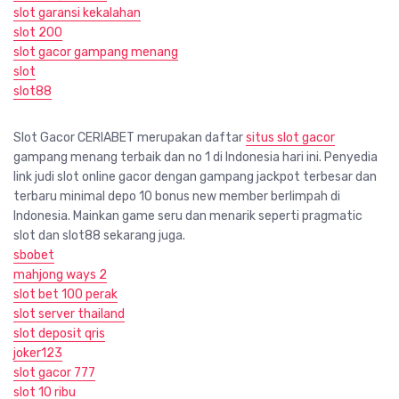
slot garansi kekalahan
slot 200
slot gacor gampang menang
slot
slot88
Slot Gacor CERIABET merupakan daftar
situs slot gacor
gampang menang terbaik dan no 1 di Indonesia hari ini. Penyedia
link judi slot online gacor dengan gampang jackpot terbesar dan
terbaru minimal depo 10 bonus new member berlimpah di
Indonesia. Mainkan game seru dan menarik seperti pragmatic
slot dan slot88 sekarang juga.
sbobet
mahjong ways 2
slot bet 100 perak
slot server thailand
slot deposit qris
joker123
slot gacor 777
slot 10 ribu