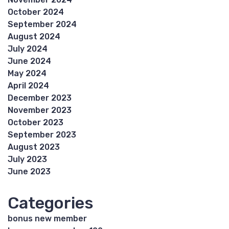
October 2024
September 2024
August 2024
July 2024
June 2024
May 2024
April 2024
December 2023
November 2023
October 2023
September 2023
August 2023
July 2023
June 2023
Categories
bonus new member