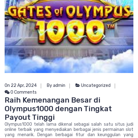
On 22 Apr, 2024
By admin
Uncategorized
0 Comments
Raih Kemenangan Besar di
Olympus1000 dengan Tingkat
Payout Tinggi
Olympus1000 telah lama dikenal sebagai salah satu situs judi
online terbaik yang menyediakan berbagai jenis permainan slot
yang menarik. Dengan berbagai fitur dan keunggulan yang