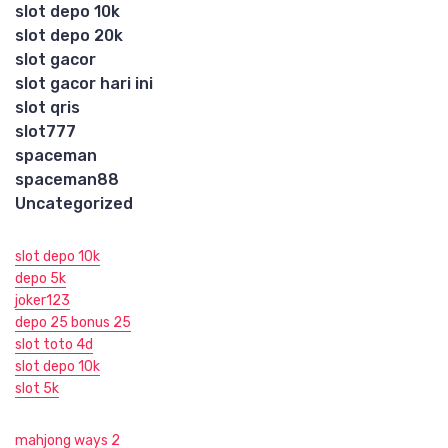
slot depo 10k
slot depo 20k
slot gacor
slot gacor hari ini
slot qris
slot777
spaceman
spaceman88
Uncategorized
slot depo 10k
depo 5k
joker123
depo 25 bonus 25
slot toto 4d
slot depo 10k
slot 5k
mahjong ways 2