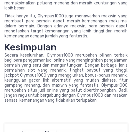
memaksimalkan peluang menang dan meraih keuntungan yang
lebih besar.
Tidak hanya itu, Olympus1000 juga menawarkan maxwin yang
membuat para pemain dapat meraih kemenangan maksimal
dalam bermain. Dengan adanya maxwin, para pemain dapat
menetapkan target kemenangan yang lebih tinggi dan meraih
kemenangan dengan jumlah yang fantastis.
Kesimpulan
Secara keseluruhan, Olympus1000 merupakan pilihan terbaik
bagi para penggemar judi online yang menginginkan pengalaman
bermain yang seru dan menguntungkan. Dengan berbagai jenis
permainan slot yang menarik, tingkat payout yang tinggi,
jackpot Olympus1000 yang menggiurkan, bonus-bonus menarik,
keunggulan gacor, link alternatif yang mudah diakses, fitur
gampang menang, dan maxwin yang fantastis, Olympus1000
merupakan situs judi online yang patut dipertimbangkan. Jadi,
jangan ragu untuk bergabung dengan Olympus1000 dan rasakan
sensasi kemenangan yang tidak akan terlupakan!