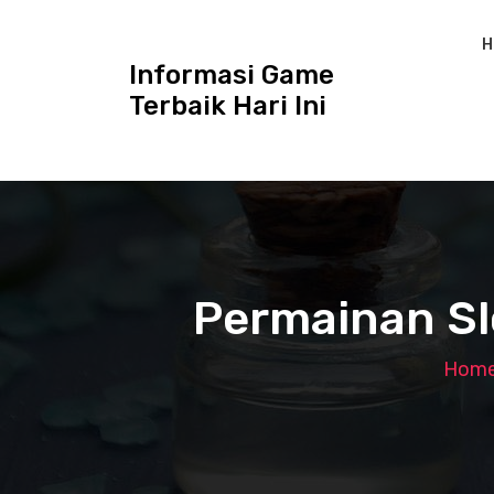
S
k
H
i
Informasi Game
p
Terbaik Hari Ini
t
o
c
o
n
t
e
n
Permainan Sl
t
Hom