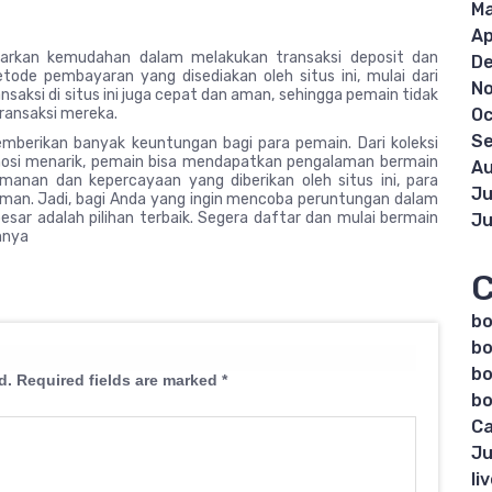
Ma
Ap
warkan kemudahan dalam melakukan transaksi deposit dan
D
tode pembayaran yang disediakan oleh situs ini, mulai dari
N
ansaksi di situs ini juga cepat dan aman, sehingga pemain tidak
Oc
ransaksi mereka.
S
emberikan banyak keuntungan bagi para pemain. Dari koleksi
mosi menarik, pemain bisa mendapatkan pengalaman bermain
Au
anan dan kepercayaan yang diberikan oleh situs ini, para
Ju
man. Jadi, bagi Anda yang ingin mencoba peruntungan dalam
besar adalah pilihan terbaik. Segera daftar dan mulai bermain
Ju
nnya
C
b
bo
bo
d.
Required fields are marked
*
bo
Ca
Ju
li