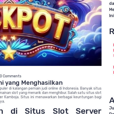
da
Me
In
R
0 Comments
Ini yang Menghasilkan
uler di kalangan pemain judi online di Indonesia. Banyak situs
nan slot yang menarik dan menghibur. Salah satu situs slot
erver Kamboja. Situs ini menawarkan berbagai keuntungan bagi
A
ya.
Ju
n di Situs Slot Server