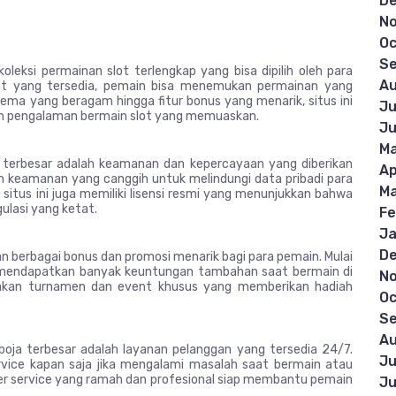
D
N
Oc
S
leksi permainan slot terlengkap yang bisa dipilih oleh para
Au
lot yang tersedia, pemain bisa menemukan permainan yang
tema yang beragam hingga fitur bonus yang menarik, situs ini
Ju
n pengalaman bermain slot yang memuaskan.
Ju
Ma
a terbesar adalah keamanan dan kepercayaan yang diberikan
Ap
m keamanan yang canggih untuk melindungi data pribadi para
Ma
 situs ini juga memiliki lisensi resmi yang menunjukkan bahwa
lasi yang ketat.
Fe
Ja
D
n berbagai bonus dan promosi menarik bagi para pemain. Mulai
a mendapatkan banyak keuntungan tambahan saat bermain di
N
ngadakan turnamen dan event khusus yang memberikan hadiah
Oc
S
Au
boja terbesar adalah layanan pelanggan yang tersedia 24/7.
Ju
vice kapan saja jika mengalami masalah saat bermain atau
mer service yang ramah dan profesional siap membantu pemain
Ju