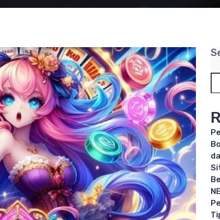
S
R
Pe
Bo
da
Si
Be
NE
Pe
Ti