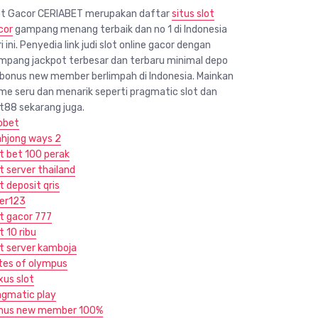
ot Gacor CERIABET merupakan daftar
situs slot
cor
gampang menang terbaik dan no 1 di Indonesia
i ini. Penyedia link judi slot online gacor dengan
mpang jackpot terbesar dan terbaru minimal depo
 bonus new member berlimpah di Indonesia. Mainkan
me seru dan menarik seperti pragmatic slot dan
ot88 sekarang juga.
obet
hjong ways 2
ot bet 100 perak
t server thailand
t deposit qris
ker123
ot gacor 777
t 10 ribu
ot server kamboja
tes of olympus
xus slot
agmatic play
nus new member 100%