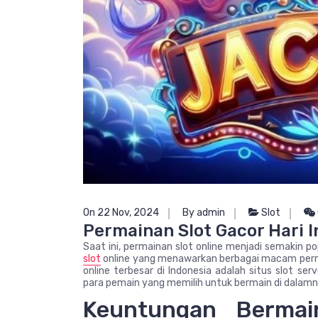
On 22 Nov, 2024
By admin
Slot
Permainan Slot Gacor Hari 
Saat ini, permainan slot online menjadi semakin pop
slot
online yang menawarkan berbagai macam permai
online terbesar di Indonesia adalah situs slot s
para pemain yang memilih untuk bermain di dalamn
Keuntungan Bermai