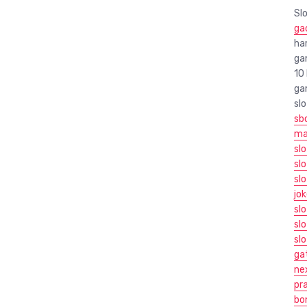
Sl
ga
har
ga
10
ga
sl
sb
ma
sl
slo
slo
jo
sl
slo
sl
ga
ne
pr
bo