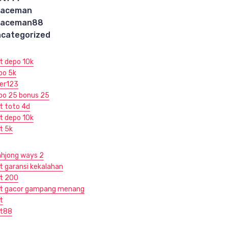
paceman
paceman88
categorized
ot depo 10k
po 5k
ker123
po 25 bonus 25
ot toto 4d
ot depo 10k
t 5k
hjong ways 2
ot garansi kekalahan
ot 200
ot gacor gampang menang
t
ot88