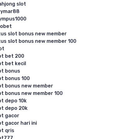
hjong slot
eymar88
ympus1000
obet
tus slot bonus new member
tus slot bonus new member 100
ot
ot bet 200
ot bet kecil
ot bonus
ot bonus 100
ot bonus new member
ot bonus new member 100
ot depo 10k
ot depo 20k
ot gacor
ot gacor hari ini
ot qris
ot777