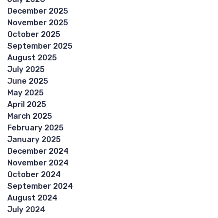
December 2025
November 2025
October 2025
September 2025
August 2025
July 2025
June 2025
May 2025
April 2025
March 2025
February 2025
January 2025
December 2024
November 2024
October 2024
September 2024
August 2024
July 2024