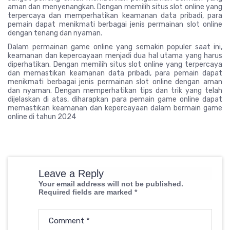
aman dan menyenangkan. Dengan memilih situs slot online yang
terpercaya dan memperhatikan keamanan data pribadi, para
pemain dapat menikmati berbagai jenis permainan slot online
dengan tenang dan nyaman.
Dalam permainan game online yang semakin populer saat ini,
keamanan dan kepercayaan menjadi dua hal utama yang harus
diperhatikan. Dengan memilih situs slot online yang terpercaya
dan memastikan keamanan data pribadi, para pemain dapat
menikmati berbagai jenis permainan slot online dengan aman
dan nyaman. Dengan memperhatikan tips dan trik yang telah
dijelaskan di atas, diharapkan para pemain game online dapat
memastikan keamanan dan kepercayaan dalam bermain game
online di tahun 2024
Leave a Reply
Your email address will not be published.
Required fields are marked
*
Comment
*