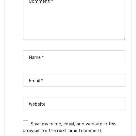
Comment
*
Name
*
Email
*
Website
Save my name, email, and website in this
browser for the next time I comment.