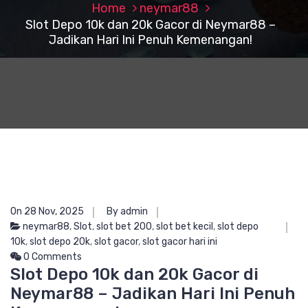
Home
neymar88
Slot Depo 10k dan 20k Gacor di Neymar88 –
Jadikan Hari Ini Penuh Kemenangan!
On 28 Nov, 2025
By admin
neymar88
,
Slot
,
slot bet 200
,
slot bet kecil
,
slot depo
10k
,
slot depo 20k
,
slot gacor
,
slot gacor hari ini
0 Comments
Slot Depo 10k dan 20k Gacor di
Neymar88 – Jadikan Hari Ini Penuh