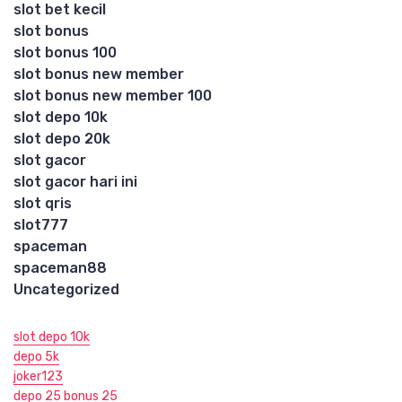
slot bet kecil
slot bonus
slot bonus 100
slot bonus new member
slot bonus new member 100
slot depo 10k
slot depo 20k
slot gacor
slot gacor hari ini
slot qris
slot777
spaceman
spaceman88
Uncategorized
slot depo 10k
depo 5k
joker123
depo 25 bonus 25