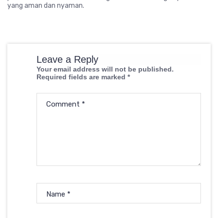
yang aman dan nyaman.
Leave a Reply
Your email address will not be published.
Required fields are marked
*
Comment
*
Name
*