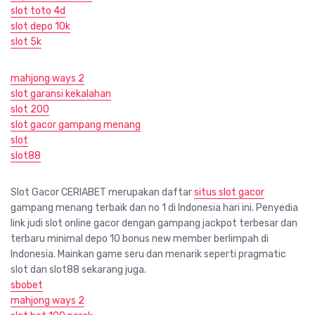
slot toto 4d
slot depo 10k
slot 5k
mahjong ways 2
slot garansi kekalahan
slot 200
slot gacor gampang menang
slot
slot88
Slot Gacor CERIABET merupakan daftar
situs slot gacor
gampang menang terbaik dan no 1 di Indonesia hari ini. Penyedia
link judi slot online gacor dengan gampang jackpot terbesar dan
terbaru minimal depo 10 bonus new member berlimpah di
Indonesia. Mainkan game seru dan menarik seperti pragmatic
slot dan slot88 sekarang juga.
sbobet
mahjong ways 2