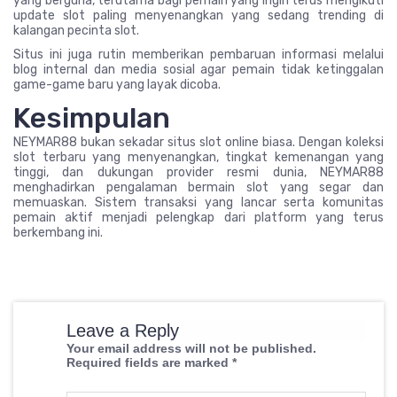
yang berguna, terutama bagi pemain yang ingin terus mengikuti
update slot paling menyenangkan yang sedang trending di
kalangan pecinta slot.
Situs ini juga rutin memberikan pembaruan informasi melalui
blog internal dan media sosial agar pemain tidak ketinggalan
game-game baru yang layak dicoba.
Kesimpulan
NEYMAR88 bukan sekadar situs slot online biasa. Dengan koleksi
slot terbaru yang menyenangkan, tingkat kemenangan yang
tinggi, dan dukungan provider resmi dunia, NEYMAR88
menghadirkan pengalaman bermain slot yang segar dan
memuaskan. Sistem transaksi yang lancar serta komunitas
pemain aktif menjadi pelengkap dari platform yang terus
berkembang ini.
Leave a Reply
Your email address will not be published.
Required fields are marked
*