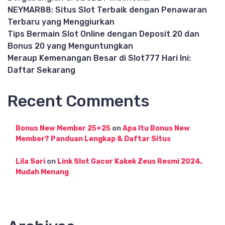
NEYMAR88: Situs Slot Terbaik dengan Penawaran
Terbaru yang Menggiurkan
Tips Bermain Slot Online dengan Deposit 20 dan
Bonus 20 yang Menguntungkan
Meraup Kemenangan Besar di Slot777 Hari Ini:
Daftar Sekarang
Recent Comments
Bonus New Member 25+25
on
Apa Itu Bonus New
Member? Panduan Lengkap & Daftar Situs
Lila Sari
on
Link Slot Gacor Kakek Zeus Resmi 2024,
Mudah Menang