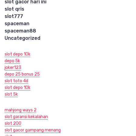
slot gacor hari ini
slot qris
slot777
spaceman
spaceman88
Uncategorized
slot depo 10k
depo 5k
joker123
depo 25 bonus 25
slot toto 4d
slot depo 10k
slot 5k
mahjong ways 2
slot garansi kekalahan
slot 200
slot gacor gampang menang