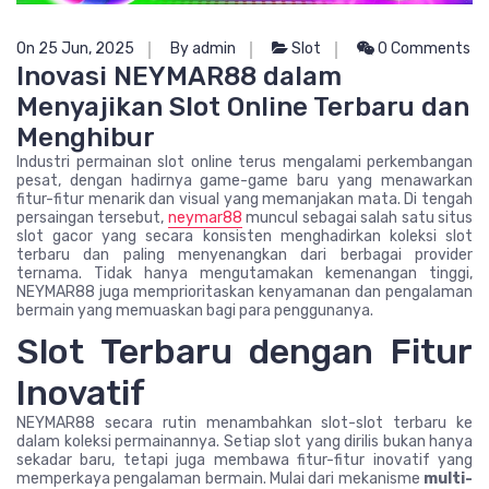
On 25 Jun, 2025
By admin
Slot
0 Comments
Inovasi NEYMAR88 dalam
Menyajikan Slot Online Terbaru dan
Menghibur
Industri permainan slot online terus mengalami perkembangan
pesat, dengan hadirnya game-game baru yang menawarkan
fitur-fitur menarik dan visual yang memanjakan mata. Di tengah
persaingan tersebut,
neymar88
muncul sebagai salah satu situs
slot gacor yang secara konsisten menghadirkan koleksi slot
terbaru dan paling menyenangkan dari berbagai provider
ternama. Tidak hanya mengutamakan kemenangan tinggi,
NEYMAR88 juga memprioritaskan kenyamanan dan pengalaman
bermain yang memuaskan bagi para penggunanya.
Slot Terbaru dengan Fitur
Inovatif
NEYMAR88 secara rutin menambahkan slot-slot terbaru ke
dalam koleksi permainannya. Setiap slot yang dirilis bukan hanya
sekadar baru, tetapi juga membawa fitur-fitur inovatif yang
memperkaya pengalaman bermain. Mulai dari mekanisme
multi-