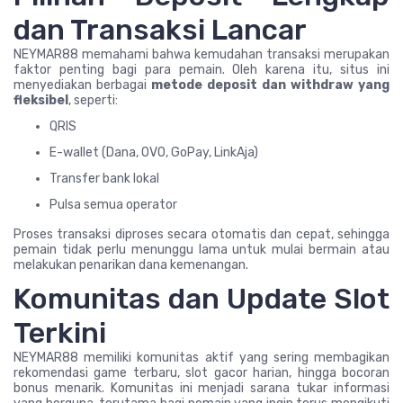
dan Transaksi Lancar
NEYMAR88 memahami bahwa kemudahan transaksi merupakan
faktor penting bagi para pemain. Oleh karena itu, situs ini
menyediakan berbagai
metode deposit dan withdraw yang
fleksibel
, seperti:
QRIS
E-wallet (Dana, OVO, GoPay, LinkAja)
Transfer bank lokal
Pulsa semua operator
Proses transaksi diproses secara otomatis dan cepat, sehingga
pemain tidak perlu menunggu lama untuk mulai bermain atau
melakukan penarikan dana kemenangan.
Komunitas dan Update Slot
Terkini
NEYMAR88 memiliki komunitas aktif yang sering membagikan
rekomendasi game terbaru, slot gacor harian, hingga bocoran
bonus menarik. Komunitas ini menjadi sarana tukar informasi