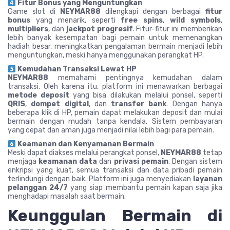
Fitur Bonus yang Menguntungkan
Game slot di
NEYMAR88
dilengkapi dengan berbagai
fitur
bonus
yang menarik, seperti
free spins
,
wild symbols
,
multipliers
, dan
jackpot progresif
. Fitur-fitur ini memberikan
lebih banyak kesempatan bagi pemain untuk memenangkan
hadiah besar, meningkatkan pengalaman bermain menjadi lebih
menguntungkan, meski hanya menggunakan perangkat HP.
Kemudahan Transaksi Lewat HP
NEYMAR88
memahami pentingnya kemudahan dalam
transaksi. Oleh karena itu, platform ini menawarkan berbagai
metode deposit
yang bisa dilakukan melalui ponsel, seperti
QRIS
,
dompet digital
, dan
transfer bank
. Dengan hanya
beberapa klik di HP, pemain dapat melakukan deposit dan mulai
bermain dengan mudah tanpa kendala. Sistem pembayaran
yang cepat dan aman juga menjadi nilai lebih bagi para pemain.
Keamanan dan Kenyamanan Bermain
Meski dapat diakses melalui perangkat ponsel,
NEYMAR88
tetap
menjaga
keamanan data
dan
privasi pemain
. Dengan sistem
enkripsi yang kuat, semua transaksi dan data pribadi pemain
terlindungi dengan baik. Platform ini juga menyediakan
layanan
pelanggan 24/7
yang siap membantu pemain kapan saja jika
menghadapi masalah saat bermain.
Keunggulan Bermain di