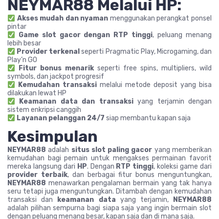
NEYMAR88 Melalui HP:
Akses mudah dan nyaman
menggunakan perangkat ponsel
pintar
Game slot gacor dengan RTP tinggi
, peluang menang
lebih besar
Provider terkenal
seperti Pragmatic Play, Microgaming, dan
Play’n GO
Fitur bonus menarik
seperti free spins, multipliers, wild
symbols, dan jackpot progresif
Kemudahan transaksi
melalui metode deposit yang bisa
dilakukan lewat HP
Keamanan data dan transaksi
yang terjamin dengan
sistem enkripsi canggih
Layanan pelanggan 24/7
siap membantu kapan saja
Kesimpulan
NEYMAR88
adalah
situs slot paling gacor
yang memberikan
kemudahan bagi pemain untuk mengakses permainan favorit
mereka langsung dari
HP
. Dengan
RTP tinggi
, koleksi game dari
provider terbaik
, dan berbagai fitur bonus menguntungkan,
NEYMAR88
menawarkan pengalaman bermain yang tak hanya
seru tetapi juga menguntungkan. Ditambah dengan kemudahan
transaksi dan
keamanan data
yang terjamin,
NEYMAR88
adalah pilihan sempurna bagi siapa saja yang ingin bermain slot
dengan peluang menang besar, kapan saja dan di mana saja.