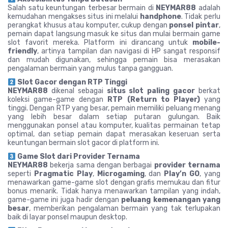
Salah satu keuntungan terbesar bermain di
NEYMAR88
adalah
kemudahan mengakses situs ini melalui
handphone
. Tidak perlu
perangkat khusus atau komputer, cukup dengan
ponsel pintar
,
pemain dapat langsung masuk ke situs dan mulai bermain game
slot favorit mereka. Platform ini dirancang untuk
mobile-
friendly
, artinya tampilan dan navigasi di HP sangat responsif
dan mudah digunakan, sehingga pemain bisa merasakan
pengalaman bermain yang mulus tanpa gangguan.
Slot Gacor dengan RTP Tinggi
NEYMAR88
dikenal sebagai
situs slot paling gacor
berkat
koleksi game-game dengan
RTP (Return to Player)
yang
tinggi. Dengan RTP yang besar, pemain memiliki peluang menang
yang lebih besar dalam setiap putaran gulungan. Baik
menggunakan ponsel atau komputer, kualitas permainan tetap
optimal, dan setiap pemain dapat merasakan keseruan serta
keuntungan bermain slot gacor di platform ini.
Game Slot dari Provider Ternama
NEYMAR88
bekerja sama dengan berbagai
provider ternama
seperti
Pragmatic Play
,
Microgaming
, dan
Play’n GO
, yang
menawarkan game-game slot dengan grafis memukau dan fitur
bonus menarik. Tidak hanya menawarkan tampilan yang indah,
game-game ini juga hadir dengan
peluang kemenangan yang
besar
, memberikan pengalaman bermain yang tak terlupakan
baik di layar ponsel maupun desktop.