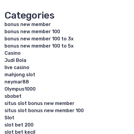
Categories
bonus new member
bonus new member 100
bonus new member 100 to 3x
bonus new member 100 to 5x
Casino
Judi Bola
live casino
mahjong slot
neymar88
Olympus1000
sbobet
situs slot bonus new member
situs slot bonus new member 100
Slot
slot bet 200
slot bet kecil