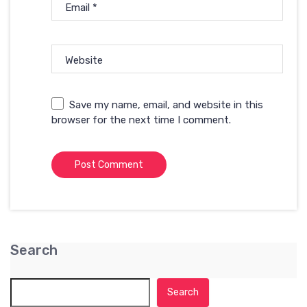
Email
*
Website
Save my name, email, and website in this
browser for the next time I comment.
Search
Search