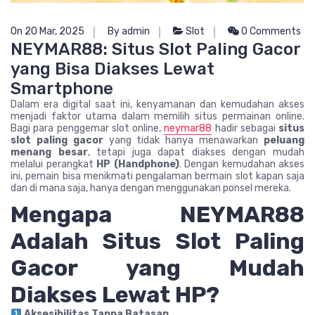
On 20 Mar, 2025
By admin
Slot
0 Comments
NEYMAR88: Situs Slot Paling Gacor
yang Bisa Diakses Lewat
Smartphone
Dalam era digital saat ini, kenyamanan dan kemudahan akses
menjadi faktor utama dalam memilih situs permainan online.
Bagi para penggemar slot online,
neymar88
hadir sebagai
situs
slot paling gacor
yang tidak hanya menawarkan
peluang
menang besar
, tetapi juga dapat diakses dengan mudah
melalui perangkat
HP (Handphone)
. Dengan kemudahan akses
ini, pemain bisa menikmati pengalaman bermain slot kapan saja
dan di mana saja, hanya dengan menggunakan ponsel mereka.
Mengapa NEYMAR88
Adalah Situs Slot Paling
Gacor yang Mudah
Diakses Lewat HP?
Aksesibilitas Tanpa Batasan