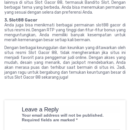
lainnya di situs Slot Gacor 88, termasuk Bandito Slot. Dengan
berbagai tema yang berbeda, Anda bisa menemukan permainan
yang sesuai dengan selera dan preferensi Anda.
3. Slot88 Gacor
Anda juga bisa menikmati berbagai permainan slot88 gacor di
situs resmi ini. Dengan RTP yang tinggi dan fitur-fitur bonus yang
menguntungkan, Anda memiliki banyak kesempatan untuk
meraih kemenangan besar setiap kali bermain.
Dengan berbagai keunggulan dan keunikan yang ditawarkan oleh
situs resmi Slot Gacor 88, tidak mengherankan jika situs ini
menjadi favorit para penggemar judi online. Dengan akses yang
mudah, desain yang menarik, dan jackpot mendebarkan, Anda
akan merasa puas dan terhibur saat bermain di situs ini. Jadi,
jangan ragu untuk bergabung dan temukan keuntungan besar di
situs Slot Gacor 88 sekarang juga!
Leave a Reply
Your email address will not be published.
Required fields are marked
*