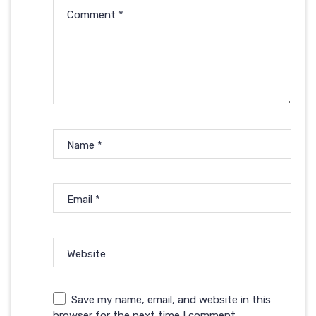
Comment
*
Name
*
Email
*
Website
Save my name, email, and website in this
browser for the next time I comment.