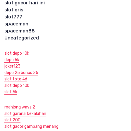
slot gacor hari ini
slot qris
slot777
spaceman
spaceman88
Uncategorized
slot depo 10k
depo 5k
joker123
depo 25 bonus 25
slot toto 4d
slot depo 10k
slot 5k
mahjong ways 2
slot garansi kekalahan
slot 200
slot gacor gampang menang