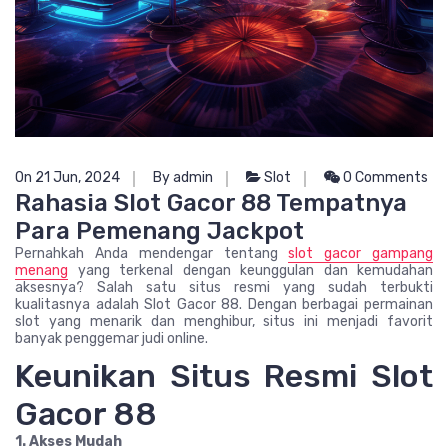
On 21 Jun, 2024
By admin
Slot
0 Comments
Rahasia Slot Gacor 88 Tempatnya
Para Pemenang Jackpot
Pernahkah Anda mendengar tentang
slot gacor gampang
menang
yang terkenal dengan keunggulan dan kemudahan
aksesnya? Salah satu situs resmi yang sudah terbukti
kualitasnya adalah Slot Gacor 88. Dengan berbagai permainan
slot yang menarik dan menghibur, situs ini menjadi favorit
banyak penggemar judi online.
Keunikan Situs Resmi Slot
Gacor 88
1. Akses Mudah