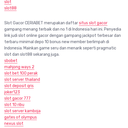
slot
slot88
Slot Gacor CERIABET merupakan daftar
situs slot gacor
gampang menang terbaik dan no 1 di Indonesia hari ini. Penyedia
link judi slot online gacor dengan gampang jackpot terbesar dan
terbaru minimal depo 10 bonus new member berlimpah di
Indonesia. Mainkan game seru dan menarik seperti pragmatic
slot dan slot88 sekarang juga.
sbobet
mahjong ways 2
slot bet 100 perak
slot server thailand
slot deposit qris
joker123
slot gacor 777
slot 10 ribu
slot server kamboja
gates of olympus
nexus slot