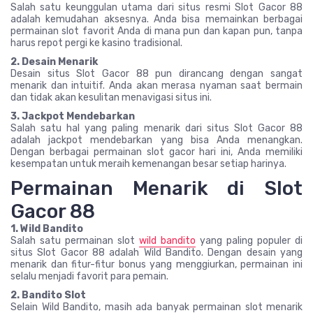
Salah satu keunggulan utama dari situs resmi Slot Gacor 88
adalah kemudahan aksesnya. Anda bisa memainkan berbagai
permainan slot favorit Anda di mana pun dan kapan pun, tanpa
harus repot pergi ke kasino tradisional.
2. Desain Menarik
Desain situs Slot Gacor 88 pun dirancang dengan sangat
menarik dan intuitif. Anda akan merasa nyaman saat bermain
dan tidak akan kesulitan menavigasi situs ini.
3. Jackpot Mendebarkan
Salah satu hal yang paling menarik dari situs Slot Gacor 88
adalah jackpot mendebarkan yang bisa Anda menangkan.
Dengan berbagai permainan slot gacor hari ini, Anda memiliki
kesempatan untuk meraih kemenangan besar setiap harinya.
Permainan Menarik di Slot
Gacor 88
1. Wild Bandito
Salah satu permainan slot
wild bandito
yang paling populer di
situs Slot Gacor 88 adalah Wild Bandito. Dengan desain yang
menarik dan fitur-fitur bonus yang menggiurkan, permainan ini
selalu menjadi favorit para pemain.
2. Bandito Slot
Selain Wild Bandito, masih ada banyak permainan slot menarik