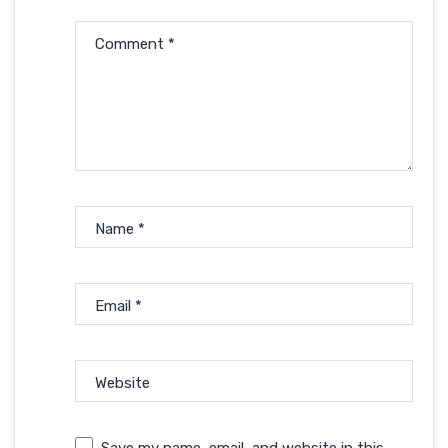
Comment
*
Name
*
Email
*
Website