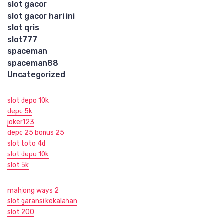
slot gacor
slot gacor hari ini
slot qris
slot777
spaceman
spaceman88
Uncategorized
slot depo 10k
depo 5k
joker123
depo 25 bonus 25
slot toto 4d
slot depo 10k
slot 5k
mahjong ways 2
slot garansi kekalahan
slot 200