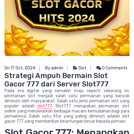
On 17 Oct, 2024
By admin
Slot
0 Comments
Strategi Ampuh Bermain Slot
Gacor 777 dari Server Slot777
Pada era digital yang semakin maju seperti sekarang ini,
permainan slot menjadi salah satu permainan yang banyak
diminati oleh masyarakat. Salah satu jenis permainan slot yang
populer adalah
slot777
. Slot777 merupakan permainan slot
online yang menawarkan berbagai macam kemudahan bagi para
pemainnya. Salah satu fitur yang paling diminati adalah slot
gacor 777 yang memberikan keuntungan besar kepada pemain.
Slot Gacor 777: Menangkan