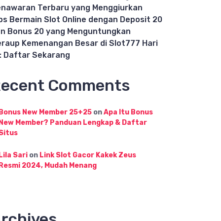
nawaran Terbaru yang Menggiurkan
ps Bermain Slot Online dengan Deposit 20
n Bonus 20 yang Menguntungkan
raup Kemenangan Besar di Slot777 Hari
i: Daftar Sekarang
ecent Comments
Bonus New Member 25+25
on
Apa Itu Bonus
New Member? Panduan Lengkap & Daftar
Situs
Lila Sari
on
Link Slot Gacor Kakek Zeus
Resmi 2024, Mudah Menang
rchives