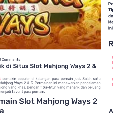
Pe
Ti
da
Me
In
R
0 Comments
k di Situs Slot Mahjong Ways 2 &
t
semakin populer di kalangan para pemain judi. Salah satu
 Mahjong Ways 2 & 3. Permainan ini menawarkan pengalaman
ng yang khas. Dengan fitur-fitur yang menarik dan peluang
menjadi favorit para pemain.
main Slot Mahjong Ways 2
ya
A