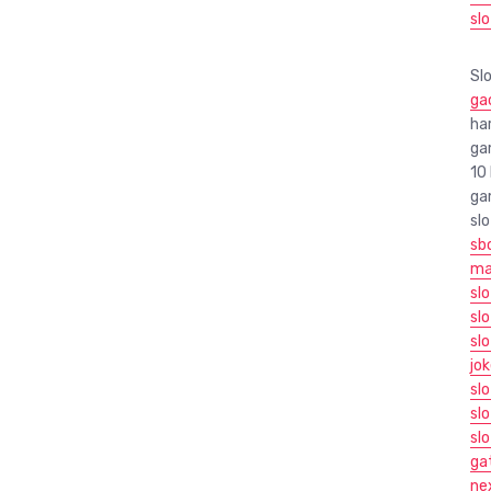
sl
Sl
ga
har
ga
10
ga
sl
sb
ma
sl
slo
slo
jo
sl
slo
sl
ga
ne