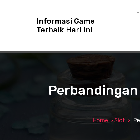
S
k
H
i
Informasi Game
p
Terbaik Hari Ini
t
o
c
o
n
t
e
n
Perbandingan 
t
Home
Slot
Pe