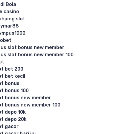
di Bola
ve casino
hjong slot
eymar88
ympus1000
obet
tus slot bonus new member
tus slot bonus new member 100
ot
ot bet 200
ot bet kecil
ot bonus
ot bonus 100
ot bonus new member
ot bonus new member 100
ot depo 10k
ot depo 20k
ot gacor
ot gacor hari ini