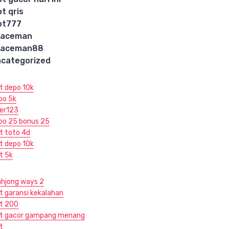
ot qris
ot777
paceman
paceman88
categorized
ot depo 10k
po 5k
ker123
po 25 bonus 25
ot toto 4d
ot depo 10k
t 5k
hjong ways 2
ot garansi kekalahan
ot 200
ot gacor gampang menang
t