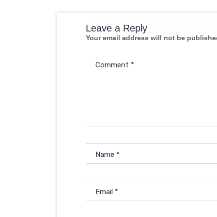
Leave a Reply
Your email address will not be publishe
Comment
*
Name
*
Email
*