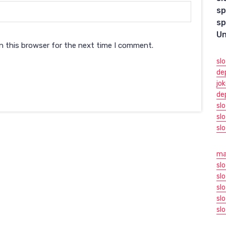
s
s
Un
n this browser for the next time I comment.
sl
de
jo
de
sl
sl
slo
ma
sl
sl
sl
slo
sl