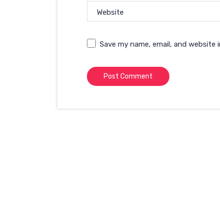
Website
Save my name, email, and website i