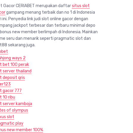
ot Gacor CERIABET merupakan daftar
situs slot
cor
gampang menang terbaik dan no 1 di Indonesia
i ini. Penyedia link judi slot online gacor dengan
mpang jackpot terbesar dan terbaru minimal depo
 bonus new member berlimpah di Indonesia. Mainkan
me seru dan menarik seperti pragmatic slot dan
ot88 sekarang juga.
obet
hjong ways 2
ot bet 100 perak
t server thailand
t deposit qris
ker123
ot gacor 777
t 10 ribu
ot server kamboja
tes of olympus
xus slot
agmatic play
nus new member 100%