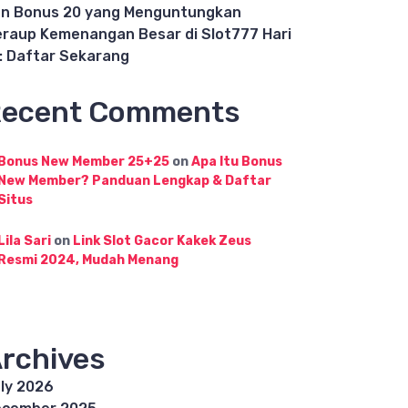
n Bonus 20 yang Menguntungkan
raup Kemenangan Besar di Slot777 Hari
i: Daftar Sekarang
ecent Comments
Bonus New Member 25+25
on
Apa Itu Bonus
New Member? Panduan Lengkap & Daftar
Situs
Lila Sari
on
Link Slot Gacor Kakek Zeus
Resmi 2024, Mudah Menang
rchives
ly 2026