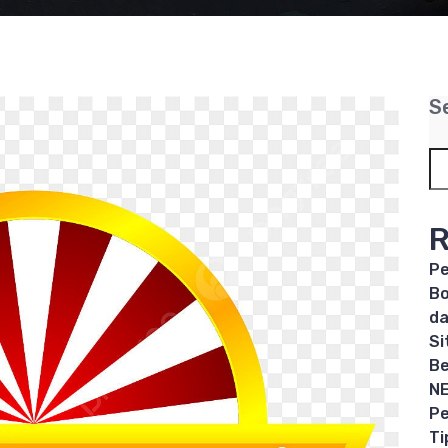
S
R
Pe
Bo
da
Si
Be
NE
Pe
Ti