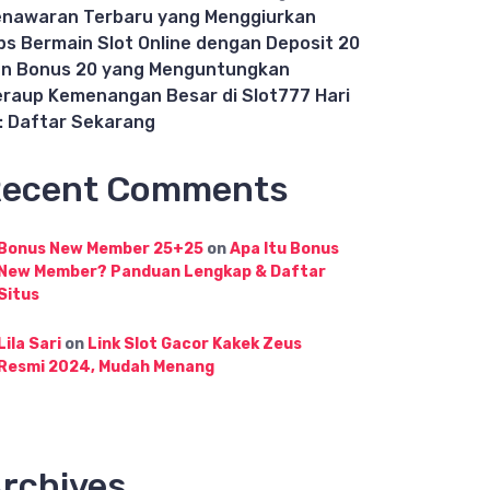
nawaran Terbaru yang Menggiurkan
ps Bermain Slot Online dengan Deposit 20
n Bonus 20 yang Menguntungkan
raup Kemenangan Besar di Slot777 Hari
i: Daftar Sekarang
ecent Comments
Bonus New Member 25+25
on
Apa Itu Bonus
New Member? Panduan Lengkap & Daftar
Situs
Lila Sari
on
Link Slot Gacor Kakek Zeus
Resmi 2024, Mudah Menang
rchives