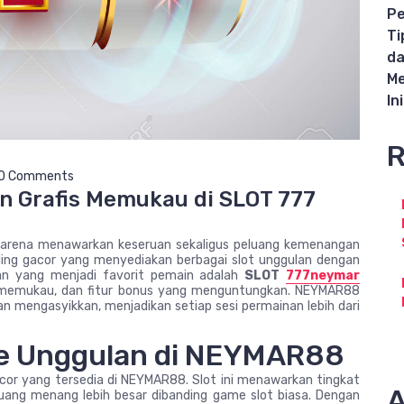
Pe
Ti
da
Me
In
R
0 Comments
n Grafis Memukau di SLOT 777
er karena menawarkan keseruan sekaligus peluang kemenangan
aling gacor yang menyediakan berbagai slot unggulan dengan
an yang menjadi favorit pemain adalah
SLOT
777neymar
fis memukau, dan fitur bonus yang menguntungkan. NEYMAR88
mengasyikkan, menjadikan setiap sesi permainan lebih dari
e Unggulan di NEYMAR88
acor yang tersedia di NEYMAR88. Slot ini menawarkan tingkat
A
ang menang lebih besar dibanding game slot biasa. Dengan