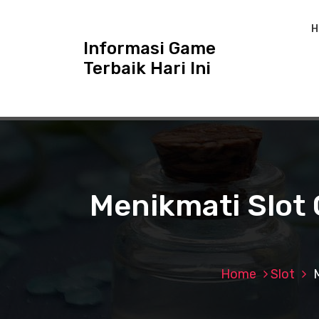
S
k
H
i
Informasi Game
p
Terbaik Hari Ini
t
o
c
o
n
t
e
n
Menikmati Slot
t
Home
Slot