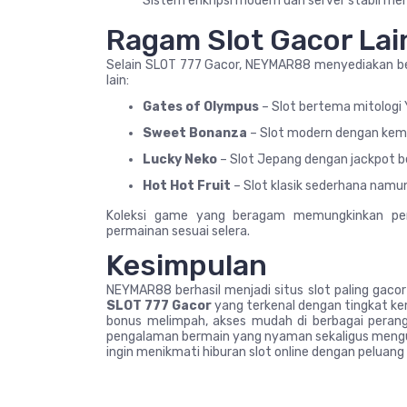
Sistem enkripsi modern dan server stabil men
Ragam Slot Gacor La
Selain SLOT 777 Gacor, NEYMAR88 menyediakan berb
lain:
Gates of Olympus
– Slot bertema mitologi 
Sweet Bonanza
– Slot modern dengan keme
Lucky Neko
– Slot Jepang dengan jackpot b
Hot Hot Fruit
– Slot klasik sederhana namun
Koleksi game yang beragam memungkinkan pe
permainan sesuai selera.
Kesimpulan
NEYMAR88 berhasil menjadi situs slot paling gaco
SLOT 777 Gacor
yang terkenal dengan tingkat ke
bonus melimpah, akses mudah di berbagai pera
pengalaman bermain yang nyaman sekaligus mengunt
ingin menikmati hiburan slot online dengan peluan