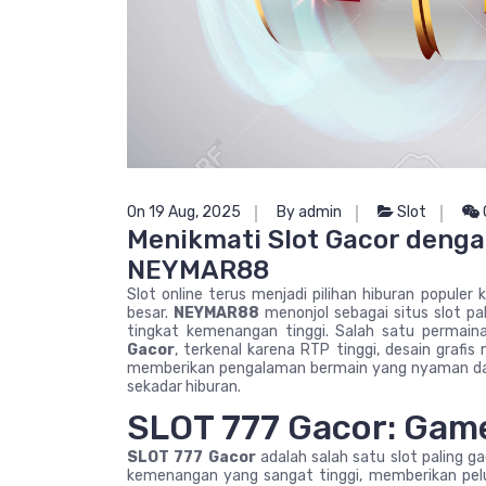
On 19 Aug, 2025
By admin
Slot
Menikmati Slot Gacor denga
NEYMAR88
Slot online terus menjadi pilihan hiburan popul
besar.
NEYMAR88
menonjol sebagai situs slot p
tingkat kemenangan tinggi. Salah satu permain
Gacor
, terkenal karena RTP tinggi, desain gra
memberikan pengalaman bermain yang nyaman dan 
sekadar hiburan.
SLOT 777 Gacor: Gam
SLOT 777 Gacor
adalah salah satu slot paling g
kemenangan yang sangat tinggi, memberikan pelu