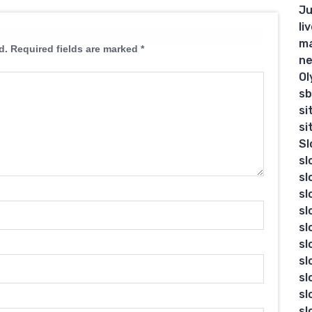
Ju
li
ma
d.
Required fields are marked
*
n
Ol
sb
si
si
Sl
sl
sl
sl
sl
sl
sl
sl
sl
sl
sl