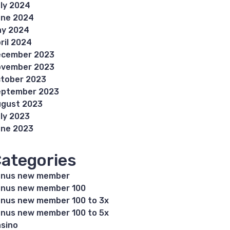
ly 2024
ne 2024
y 2024
ril 2024
ecember 2023
ovember 2023
tober 2023
eptember 2023
gust 2023
ly 2023
ne 2023
ategories
onus new member
nus new member 100
nus new member 100 to 3x
nus new member 100 to 5x
sino