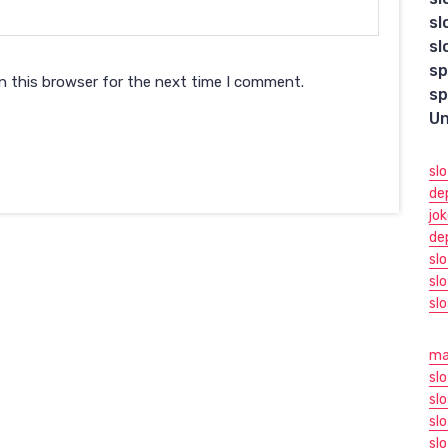
sl
sl
s
n this browser for the next time I comment.
s
Un
sl
de
jo
de
sl
sl
slo
ma
sl
sl
sl
slo