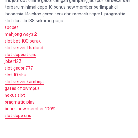
link judi slot online gacor dengan gampang jackpot terbesar dan
terbaru minimal depo 10 bonus new member berlimpah di
Indonesia. Mainkan game seru dan menarik seperti pragmatic
slot dan slot88 sekarang juga.
sbobet
mahjong ways 2
slot bet 100 perak
slot server thailand
slot deposit qris
joker123
slot gacor 777
slot 10 ribu
slot server kamboja
gates of olympus
nexus slot
pragmatic play
bonus new member 100%
slot depo qris