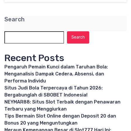
Search
Search
Recent Posts
Pengaruh Pemain Kunci dalam Taruhan Bola:
Menganalisis Dampak Cedera, Absensi, dan
Performa Individu
Situs Judi Bola Terpercaya di Tahun 2026:
Bergabunglah di SBOBET Indonesia!
NEYMAR88: Situs Slot Terbaik dengan Penawaran
Terbaru yang Menggiurkan
Tips Bermain Slot Online dengan Deposit 20 dan
Bonus 20 yang Menguntungkan
Meraup Kemenangan Besar di Slot777 Hari Ini: