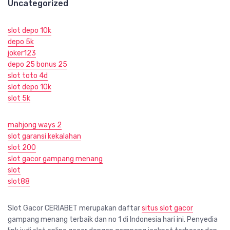
Uncategorized
slot depo 10k
depo 5k
joker123
depo 25 bonus 25
slot toto 4d
slot depo 10k
slot 5k
mahjong ways 2
slot garansi kekalahan
slot 200
slot gacor gampang menang
slot
slot88
Slot Gacor CERIABET merupakan daftar
situs slot gacor
gampang menang terbaik dan no 1 di Indonesia hari ini. Penyedia