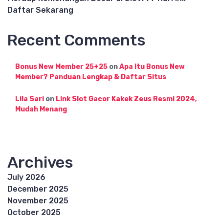
Daftar Sekarang
Recent Comments
Bonus New Member 25+25
on
Apa Itu Bonus New
Member? Panduan Lengkap & Daftar Situs
Lila Sari
on
Link Slot Gacor Kakek Zeus Resmi 2024,
Mudah Menang
Archives
July 2026
December 2025
November 2025
October 2025