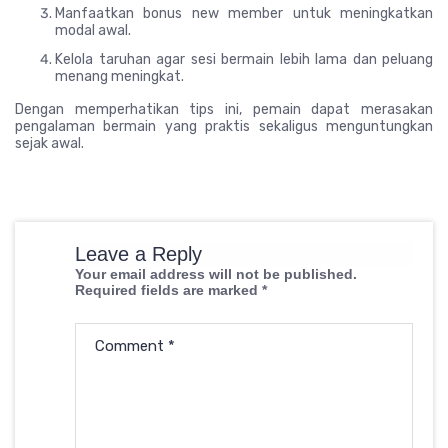
Manfaatkan bonus new member untuk meningkatkan
modal awal.
Kelola taruhan agar sesi bermain lebih lama dan peluang
menang meningkat.
Dengan memperhatikan tips ini, pemain dapat merasakan
pengalaman bermain yang praktis sekaligus menguntungkan
sejak awal.
Leave a Reply
Your email address will not be published.
Required fields are marked
*
Comment
*