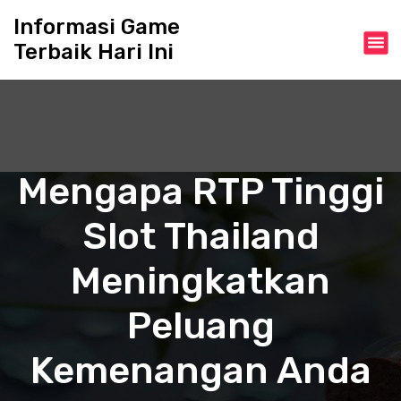
S
Informasi Game
k
Terbaik Hari Ini
i
p
t
o
c
o
n
Mengapa RTP Tinggi
t
e
Slot Thailand
n
t
Meningkatkan
Peluang
Kemenangan Anda