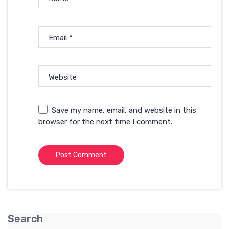
Email
*
Website
Save my name, email, and website in this
browser for the next time I comment.
Search