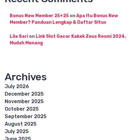
Bonus New Member 25+25
on
Apa Itu Bonus New
Member? Panduan Lengkap & Daftar Situs
Lila Sari
on
Link Slot Gacor Kakek Zeus Resmi 2024,
Mudah Menang
Archives
July 2026
December 2025
November 2025
October 2025
September 2025
August 2025
July 2025
June 2025