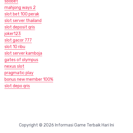
sbobet
mahjong ways 2
slot bet 100 perak
slot server thailand
slot deposit qris
joker123
slot gacor 777
slot 10 ribu
slot server kamboja
gates of olympus
nexus slot
pragmatic play
bonus new member 100%
slot depo qris
Copyright © 2026 Informasi Game Terbaik Hari Ini