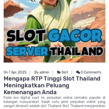
On 7 Apr, 2025
By admin
Slot
0 Comments
Mengapa RTP Tinggi Slot Thailand
Meningkatkan Peluang
Kemenangan Anda
Pada era digital saat ini, perjudian online semakin populer di
kalangan masyarakat. Salah satu jenis perjudian online yang
sangat diminati adalah slot Thailand. Slot Thailand menjaminkan