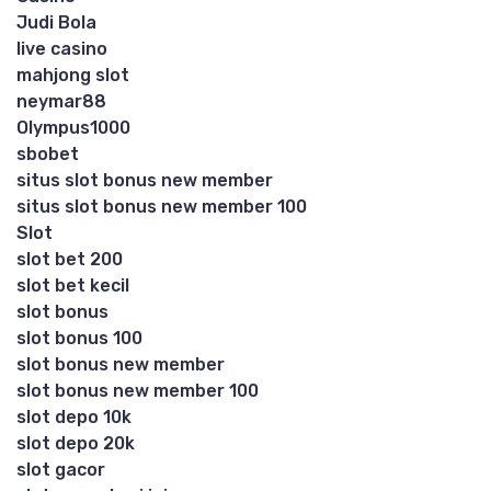
Judi Bola
live casino
mahjong slot
neymar88
Olympus1000
sbobet
situs slot bonus new member
situs slot bonus new member 100
Slot
slot bet 200
slot bet kecil
slot bonus
slot bonus 100
slot bonus new member
slot bonus new member 100
slot depo 10k
slot depo 20k
slot gacor