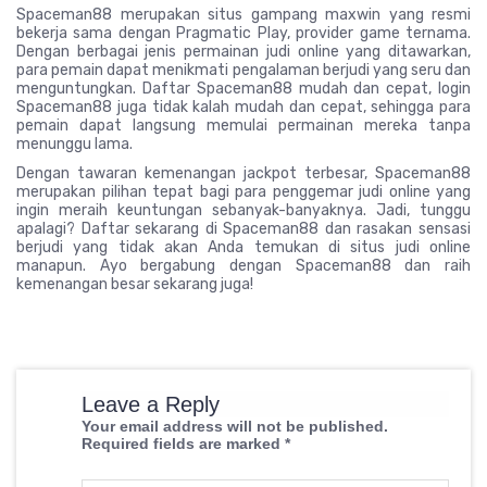
Spaceman88 merupakan situs gampang maxwin yang resmi
bekerja sama dengan Pragmatic Play, provider game ternama.
Dengan berbagai jenis permainan judi online yang ditawarkan,
para pemain dapat menikmati pengalaman berjudi yang seru dan
menguntungkan. Daftar Spaceman88 mudah dan cepat, login
Spaceman88 juga tidak kalah mudah dan cepat, sehingga para
pemain dapat langsung memulai permainan mereka tanpa
menunggu lama.
Dengan tawaran kemenangan jackpot terbesar, Spaceman88
merupakan pilihan tepat bagi para penggemar judi online yang
ingin meraih keuntungan sebanyak-banyaknya. Jadi, tunggu
apalagi? Daftar sekarang di Spaceman88 dan rasakan sensasi
berjudi yang tidak akan Anda temukan di situs judi online
manapun. Ayo bergabung dengan Spaceman88 dan raih
kemenangan besar sekarang juga!
Leave a Reply
Your email address will not be published.
Required fields are marked
*