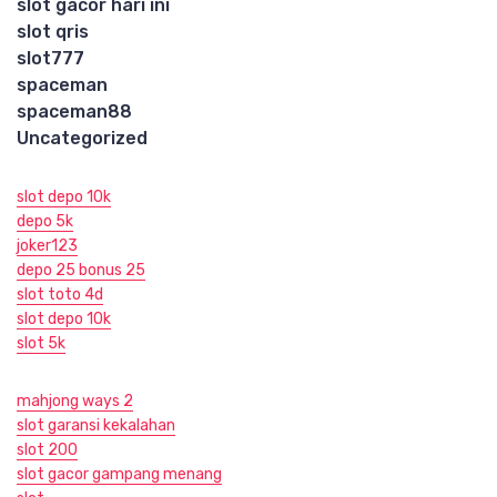
slot gacor hari ini
slot qris
slot777
spaceman
spaceman88
Uncategorized
slot depo 10k
depo 5k
joker123
depo 25 bonus 25
slot toto 4d
slot depo 10k
slot 5k
mahjong ways 2
slot garansi kekalahan
slot 200
slot gacor gampang menang