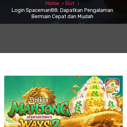
Home
Slot
Login Spaceman88: Dapatkan Pengalaman
Bermain Cepat dan Mudah