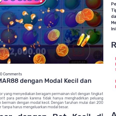
Pe
Ti
da
Me
In
R
0 Comments
MAR88 dengan Modal Kecil dan
gacor yang menyediakan beragam permainan slot dengan tingkat
vorit para pemain karena tidak hanya menghadirkan peluang
bermain dengan modal kecil. Dengan taruhan mulai dari 200
or tanpa harus mengeluarkan modal besar.
A