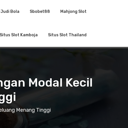
 Judi Bola
Sbobet88
Mahjong Slot
Situs Slot Kamboja
Situs Slot Thailand
gan Modal Kecil
ggi
eluang Menang Tinggi