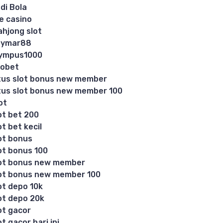
di Bola
ve casino
hjong slot
eymar88
ympus1000
obet
tus slot bonus new member
tus slot bonus new member 100
ot
ot bet 200
ot bet kecil
ot bonus
ot bonus 100
ot bonus new member
ot bonus new member 100
ot depo 10k
ot depo 20k
ot gacor
ot gacor hari ini