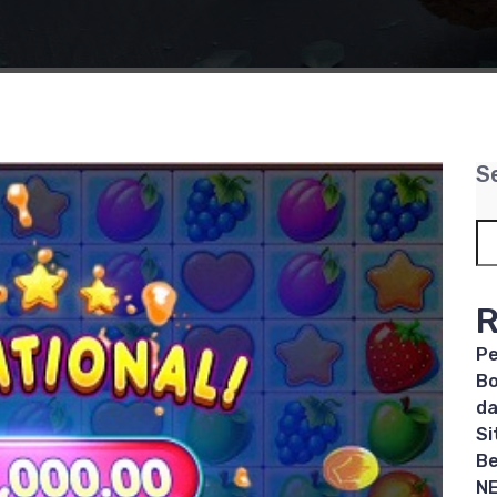
S
R
Pe
Bo
da
Si
Be
NE