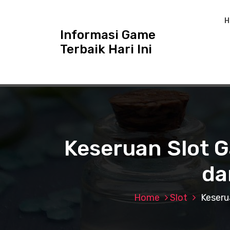
S
k
H
i
Informasi Game
p
Terbaik Hari Ini
t
o
c
o
n
t
e
n
Keseruan Slot 
t
da
Home
Slot
Keseru