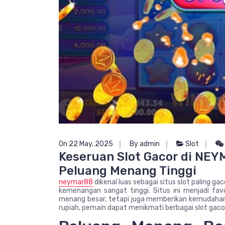
On 22 May, 2025
By admin
Slot
Keseruan Slot Gacor di NEY
Peluang Menang Tinggi
neymar88
dikenal luas sebagai situs slot paling 
kemenangan sangat tinggi. Situs ini menjadi fa
menang besar, tetapi juga memberikan kemudahan 
rupiah, pemain dapat menikmati berbagai slot gac