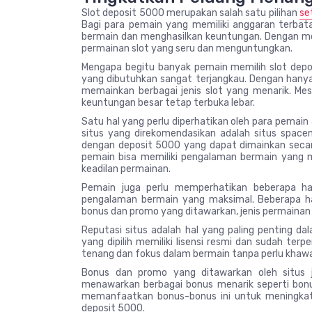
Slot deposit 5000 merupakan salah satu pilihan
se
Bagi para pemain yang memiliki anggaran terbata
bermain dan menghasilkan keuntungan. Dengan mod
permainan slot yang seru dan menguntungkan.
Mengapa begitu banyak pemain memilih slot depo
yang dibutuhkan sangat terjangkau. Dengan hanya
memainkan berbagai jenis slot yang menarik. Me
keuntungan besar tetap terbuka lebar.
Satu hal yang perlu diperhatikan oleh para pemain 
situs yang direkomendasikan adalah situs spacem
dengan deposit 5000 yang dapat dimainkan secar
pemain bisa memiliki pengalaman bermain yang
keadilan permainan.
Pemain juga perlu memperhatikan beberapa ha
pengalaman bermain yang maksimal. Beberapa hal 
bonus dan promo yang ditawarkan, jenis permainan
Reputasi situs adalah hal yang paling penting d
yang dipilih memiliki lisensi resmi dan sudah ter
tenang dan fokus dalam bermain tanpa perlu khawa
Bonus dan promo yang ditawarkan oleh situs j
menawarkan berbagai bonus menarik seperti bonus
memanfaatkan bonus-bonus ini untuk meningka
deposit 5000.