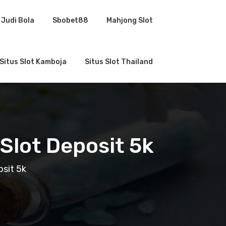
 Judi Bola
Sbobet88
Mahjong Slot
Situs Slot Kamboja
Situs Slot Thailand
lot Deposit 5k
sit 5k