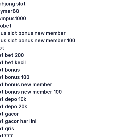
hjong slot
eymar88
ympus1000
obet
tus slot bonus new member
tus slot bonus new member 100
ot
ot bet 200
ot bet kecil
ot bonus
ot bonus 100
ot bonus new member
ot bonus new member 100
ot depo 10k
ot depo 20k
ot gacor
ot gacor hari ini
ot qris
ot777