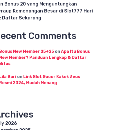
n Bonus 20 yang Menguntungkan
raup Kemenangan Besar di Slot777 Hari
i: Daftar Sekarang
ecent Comments
Bonus New Member 25+25
on
Apa Itu Bonus
New Member? Panduan Lengkap & Daftar
Situs
Lila Sari
on
Link Slot Gacor Kakek Zeus
Resmi 2024, Mudah Menang
rchives
ly 2026