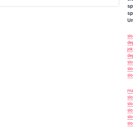
s
s
Un
sl
de
jo
de
sl
sl
slo
ma
sl
sl
sl
slo
sl