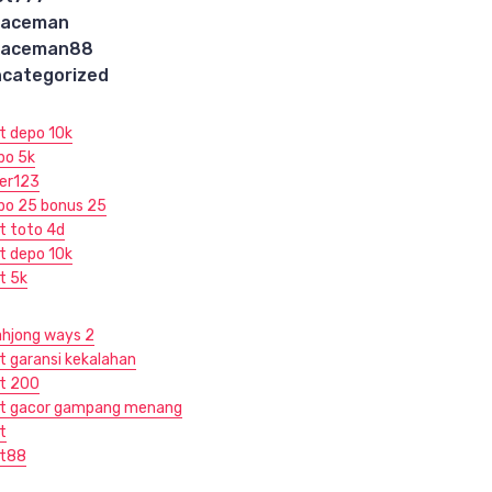
paceman
paceman88
categorized
ot depo 10k
po 5k
ker123
po 25 bonus 25
ot toto 4d
ot depo 10k
t 5k
hjong ways 2
ot garansi kekalahan
ot 200
ot gacor gampang menang
t
ot88