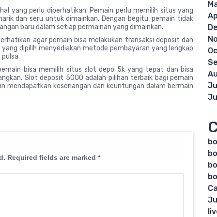
Ma
al yang perlu diperhatikan. Pemain perlu memilih situs yang
Ap
rik dan seru untuk dimainkan. Dengan begitu, pemain tidak
angan baru dalam setiap permainan yang dimainkan.
D
N
erhatikan agar pemain bisa melakukan transaksi deposit dan
 yang dipilih menyediakan metode pembayaran yang lengkap
Oc
 pulsa.
S
emain bisa memilih situs slot depo 5k yang tepat dan bisa
Au
an. Slot deposit 5000 adalah pilihan terbaik bagi pemain
Ju
ngin mendapatkan kesenangan dan keuntungan dalam bermain
Ju
C
b
bo
d.
Required fields are marked
*
bo
bo
Ca
Ju
li