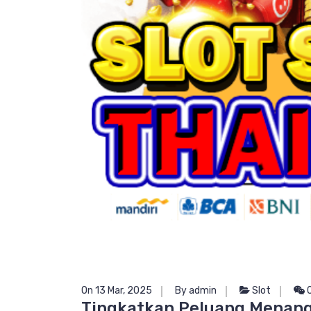
On 13 Mar, 2025
By admin
Slot
0
Tingkatkan Peluang Menang