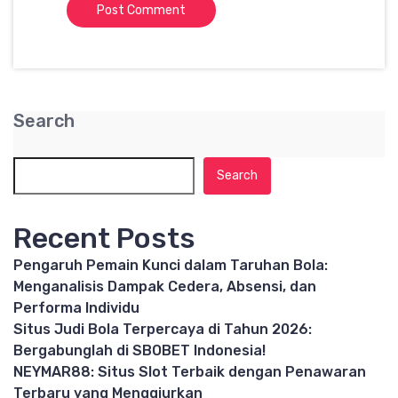
Search
Search
Recent Posts
Pengaruh Pemain Kunci dalam Taruhan Bola:
Menganalisis Dampak Cedera, Absensi, dan
Performa Individu
Situs Judi Bola Terpercaya di Tahun 2026:
Bergabunglah di SBOBET Indonesia!
NEYMAR88: Situs Slot Terbaik dengan Penawaran
Terbaru yang Menggiurkan