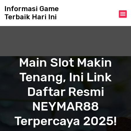
S
Informasi Game
k
Terbaik Hari Ini
i
p
t
o
c
o
n
Main Slot Makin
t
e
Tenang, Ini Link
n
t
Daftar Resmi
NEYMAR88
Terpercaya 2025!