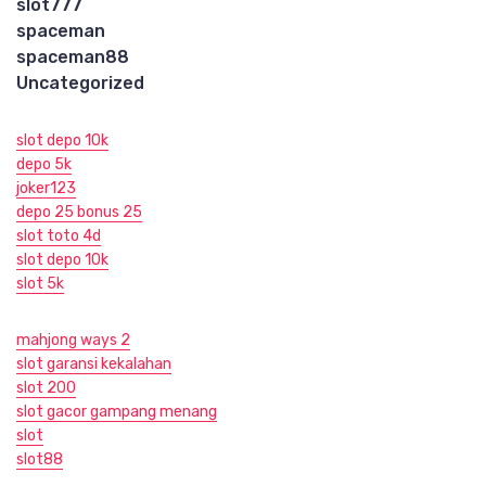
slot777
spaceman
spaceman88
Uncategorized
slot depo 10k
depo 5k
joker123
depo 25 bonus 25
slot toto 4d
slot depo 10k
slot 5k
mahjong ways 2
slot garansi kekalahan
slot 200
slot gacor gampang menang
slot
slot88