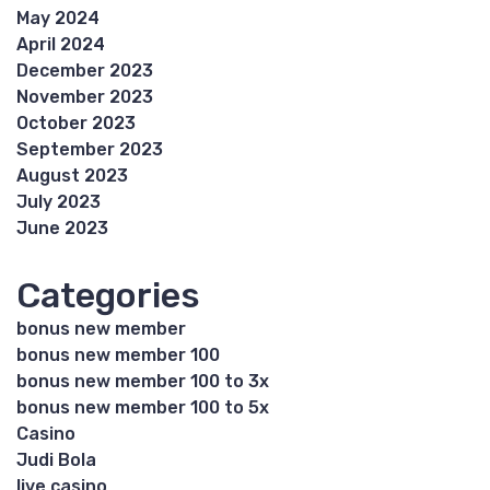
May 2024
April 2024
December 2023
November 2023
October 2023
September 2023
August 2023
July 2023
June 2023
Categories
bonus new member
bonus new member 100
bonus new member 100 to 3x
bonus new member 100 to 5x
Casino
Judi Bola
live casino