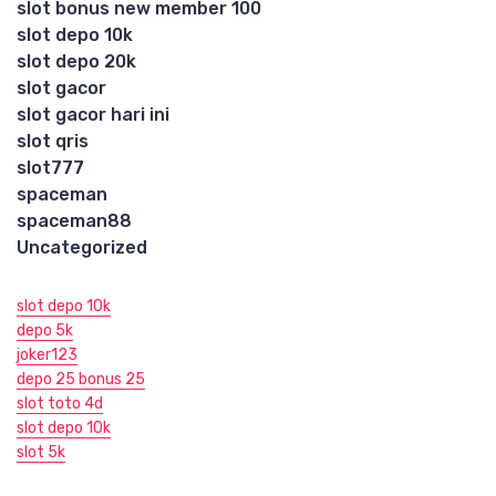
slot bonus new member 100
slot depo 10k
slot depo 20k
slot gacor
slot gacor hari ini
slot qris
slot777
spaceman
spaceman88
Uncategorized
slot depo 10k
depo 5k
joker123
depo 25 bonus 25
slot toto 4d
slot depo 10k
slot 5k