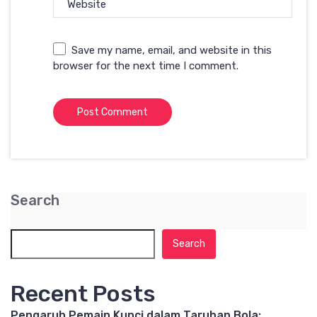
Website
Save my name, email, and website in this
browser for the next time I comment.
Search
Search
Recent Posts
Pengaruh Pemain Kunci dalam Taruhan Bola: