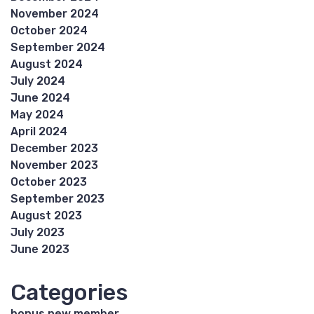
November 2024
October 2024
September 2024
August 2024
July 2024
June 2024
May 2024
April 2024
December 2023
November 2023
October 2023
September 2023
August 2023
July 2023
June 2023
Categories
bonus new member