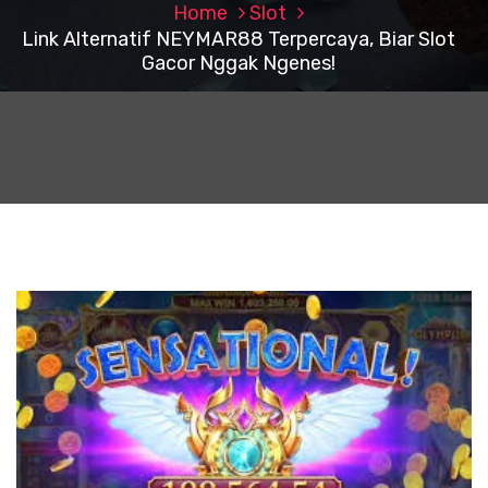
Home
Slot
Link Alternatif NEYMAR88 Terpercaya, Biar Slot
Gacor Nggak Ngenes!