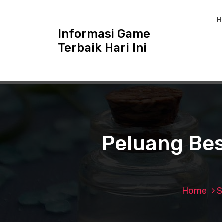
S
k
H
i
Informasi Game
p
Terbaik Hari Ini
t
o
c
o
n
t
e
n
Peluang Bes
t
Home
S