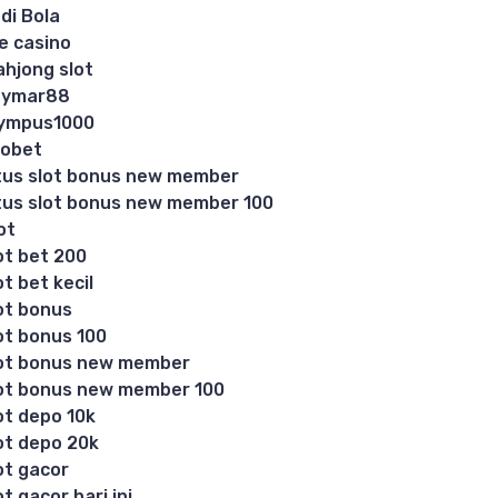
di Bola
ve casino
hjong slot
eymar88
ympus1000
obet
tus slot bonus new member
tus slot bonus new member 100
ot
ot bet 200
ot bet kecil
ot bonus
ot bonus 100
ot bonus new member
ot bonus new member 100
ot depo 10k
ot depo 20k
ot gacor
ot gacor hari ini