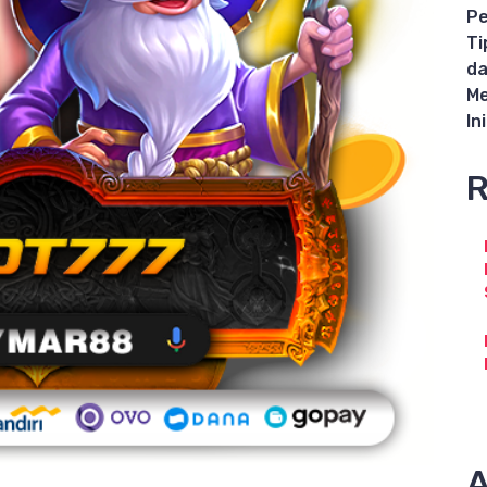
Pe
Ti
da
Me
In
R
A