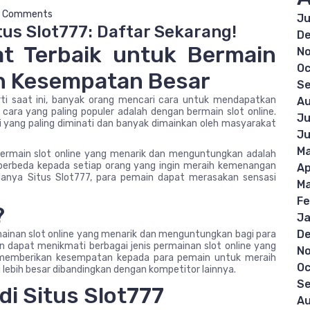
 Comments
Ju
us Slot777: Daftar Sekarang!
D
at Terbaik untuk Bermain
N
Oc
ih Kesempatan Besar
S
ti saat ini, banyak orang mencari cara untuk mendapatkan
Au
 cara yang paling populer adalah dengan bermain slot online.
Ju
di yang paling diminati dan banyak dimainkan oleh masyarakat
Ju
Ma
ermain slot online yang menarik dan menguntungkan adalah
 berbeda kepada setiap orang yang ingin meraih kemenangan
Ap
danya Situs Slot777, para pemain dapat merasakan sensasi
Ma
Fe
?
Ja
D
ainan slot online yang menarik dan menguntungkan bagi para
 dapat menikmati berbagai jenis permainan slot online yang
N
ga memberikan kesempatan kepada para pemain untuk meraih
Oc
ebih besar dibandingkan dengan kompetitor lainnya.
S
i Situs Slot777
Au