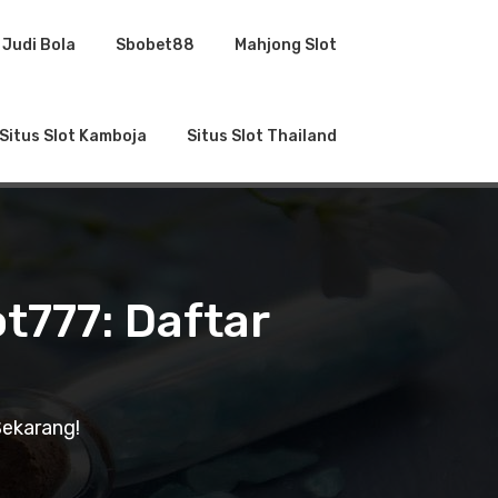
 Judi Bola
Sbobet88
Mahjong Slot
Situs Slot Kamboja
Situs Slot Thailand
t777: Daftar
Sekarang!