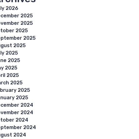
ly 2026
ecember 2025
ovember 2025
tober 2025
eptember 2025
gust 2025
ly 2025
ne 2025
y 2025
ril 2025
rch 2025
bruary 2025
nuary 2025
ecember 2024
ovember 2024
tober 2024
eptember 2024
gust 2024