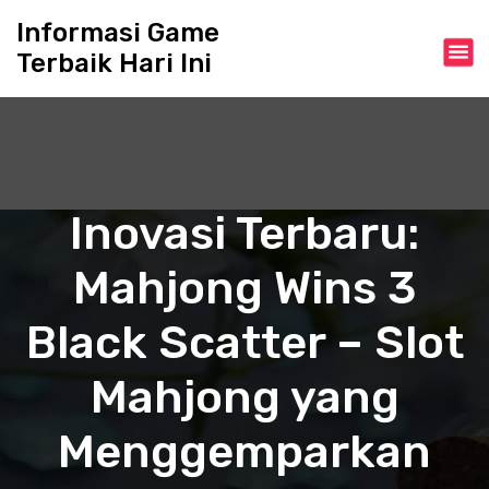
S
Informasi Game
k
Terbaik Hari Ini
i
p
t
o
c
o
n
Inovasi Terbaru:
t
e
Mahjong Wins 3
n
t
Black Scatter – Slot
Mahjong yang
Menggemparkan