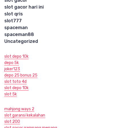
slot gacor
slot gacor hari ini
slot qris
slot777
spaceman
spaceman88
Uncategorized
slot depo 10k
depo 5k
joker123
depo 25 bonus 25
slot toto 4d
slot depo 10k
slot 5k
mahjong ways 2
slot garansi kekalahan
slot 200
slot gacor gampang menang