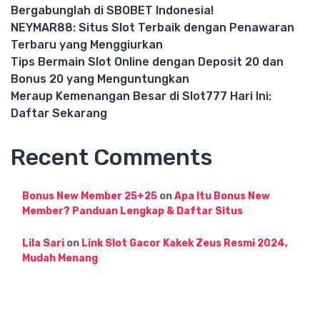
Bergabunglah di SBOBET Indonesia!
NEYMAR88: Situs Slot Terbaik dengan Penawaran
Terbaru yang Menggiurkan
Tips Bermain Slot Online dengan Deposit 20 dan
Bonus 20 yang Menguntungkan
Meraup Kemenangan Besar di Slot777 Hari Ini:
Daftar Sekarang
Recent Comments
Bonus New Member 25+25
on
Apa Itu Bonus New
Member? Panduan Lengkap & Daftar Situs
Lila Sari
on
Link Slot Gacor Kakek Zeus Resmi 2024,
Mudah Menang