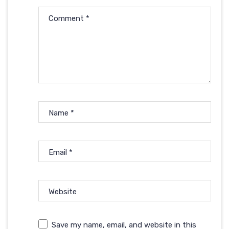
Comment
*
Name
*
Email
*
Website
Save my name, email, and website in this