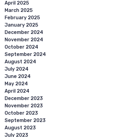
April 2025
March 2025
February 2025
January 2025
December 2024
November 2024
October 2024
September 2024
August 2024
July 2024
June 2024
May 2024
April 2024
December 2023
November 2023
October 2023
September 2023
August 2023
July 2023