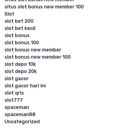
situs slot bonus new member 100
Slot
slot bet 200
slot bet kecil
slot bonus
slot bonus 100
slot bonus new member
slot bonus new member 100
slot depo 10k
slot depo 20k
slot gacor
slot gacor hari ini
slot qris
slot777
spaceman
spaceman88
Uncategorized