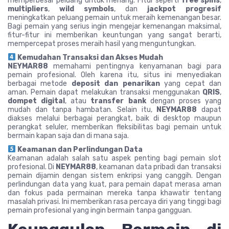
memperbesar peluang untuk menang. Fitur seperti
free spins
,
multipliers
,
wild symbols
, dan
jackpot progresif
meningkatkan peluang pemain untuk meraih kemenangan besar.
Bagi pemain yang serius ingin mengejar kemenangan maksimal,
fitur-fitur ini memberikan keuntungan yang sangat berarti,
mempercepat proses meraih hasil yang menguntungkan.
Kemudahan Transaksi dan Akses Mudah
NEYMAR88
memahami pentingnya kenyamanan bagi para
pemain profesional. Oleh karena itu, situs ini menyediakan
berbagai metode
deposit dan penarikan
yang cepat dan
aman. Pemain dapat melakukan transaksi menggunakan
QRIS
,
dompet digital
, atau
transfer bank
dengan proses yang
mudah dan tanpa hambatan. Selain itu,
NEYMAR88
dapat
diakses melalui berbagai perangkat, baik di desktop maupun
perangkat seluler, memberikan fleksibilitas bagi pemain untuk
bermain kapan saja dan di mana saja.
Keamanan dan Perlindungan Data
Keamanan adalah salah satu aspek penting bagi pemain slot
profesional. Di
NEYMAR88
, keamanan data pribadi dan transaksi
pemain dijamin dengan sistem enkripsi yang canggih. Dengan
perlindungan data yang kuat, para pemain dapat merasa aman
dan fokus pada permainan mereka tanpa khawatir tentang
masalah privasi. Ini memberikan rasa percaya diri yang tinggi bagi
pemain profesional yang ingin bermain tanpa gangguan.