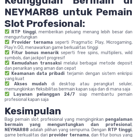
Keunggulan Bermain di
NEYMAR88 untuk Pemain
Slot Profesional:
RTP tinggi
, memberikan peluang menang lebih besar dan
menguntungkan
Provider ternama
seperti Pragmatic Play, Microgaming,
Play’n GO, menawarkan game berkualitas tinggi
Fitur bonus menarik
seperti free spins, multipliers, wild
symbols, dan jackpot progresif
Kemudahan transaksi
melalui berbagai metode deposit
dan penarikan yang aman dan cepat
Keamanan data pribadi
terjamin dengan sistem enkripsi
yang kuat
Akses mudah
di desktop atau perangkat seluler,
memungkinkan fleksibilitas bermain kapan saja dan di mana saja
Layanan pelanggan 24/7
siap membantu pemain
profesional kapan saja
Kesimpulan
Bagi pemain slot profesional yang menginginkan
pengalaman
bermain yang menguntungkan dan profesional
,
NEYMAR88
adalah pilihan yang sempurna. Dengan
RTP tinggi
,
game berkualitas dari
provider ternama
, dan fitur bonus yang