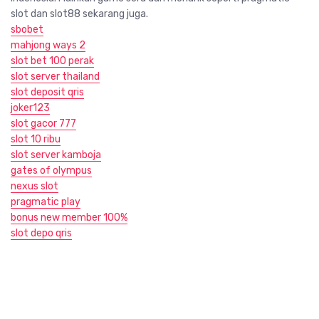
slot dan slot88 sekarang juga.
sbobet
mahjong ways 2
slot bet 100 perak
slot server thailand
slot deposit qris
joker123
slot gacor 777
slot 10 ribu
slot server kamboja
gates of olympus
nexus slot
pragmatic play
bonus new member 100%
slot depo qris