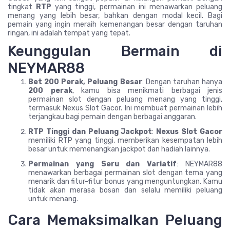
tingkat
RTP
yang tinggi, permainan ini menawarkan peluang
menang yang lebih besar, bahkan dengan modal kecil. Bagi
pemain yang ingin meraih kemenangan besar dengan taruhan
ringan, ini adalah tempat yang tepat.
Keunggulan Bermain di
NEYMAR88
Bet 200 Perak, Peluang Besar
: Dengan taruhan hanya
200 perak
, kamu bisa menikmati berbagai jenis
permainan slot dengan peluang menang yang tinggi,
termasuk Nexus Slot Gacor. Ini membuat permainan lebih
terjangkau bagi pemain dengan berbagai anggaran.
RTP Tinggi dan Peluang Jackpot
:
Nexus Slot Gacor
memiliki RTP yang tinggi, memberikan kesempatan lebih
besar untuk memenangkan jackpot dan hadiah lainnya.
Permainan yang Seru dan Variatif
: NEYMAR88
menawarkan berbagai permainan slot dengan tema yang
menarik dan fitur-fitur bonus yang menguntungkan. Kamu
tidak akan merasa bosan dan selalu memiliki peluang
untuk menang.
Cara Memaksimalkan Peluang