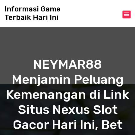
S
Informasi Game
k
Terbaik Hari Ini
i
p
t
o
c
o
n
NEYMAR88
t
e
Menjamin Peluang
n
t
Kemenangan di Link
Situs Nexus Slot
Gacor Hari Ini, Bet