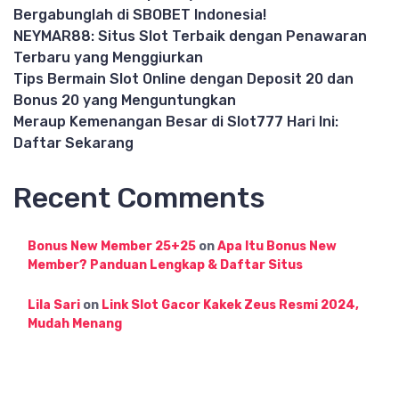
Bergabunglah di SBOBET Indonesia!
NEYMAR88: Situs Slot Terbaik dengan Penawaran
Terbaru yang Menggiurkan
Tips Bermain Slot Online dengan Deposit 20 dan
Bonus 20 yang Menguntungkan
Meraup Kemenangan Besar di Slot777 Hari Ini:
Daftar Sekarang
Recent Comments
Bonus New Member 25+25
on
Apa Itu Bonus New
Member? Panduan Lengkap & Daftar Situs
Lila Sari
on
Link Slot Gacor Kakek Zeus Resmi 2024,
Mudah Menang