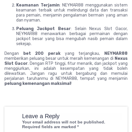
Keamanan Terjamin
: NEYMAR88 menggunakan sistem
keamanan terbaik untuk melindungi data dan transaksi
para pemain, menjamin pengalaman bermain yang aman
dan nyaman.
Peluang Jackpot Besar
: Selain Nexus Slot Gacor,
NEYMAR88 menawarkan berbagai permainan dengan
jackpot besar yang bisa mengubah nasib pemain dalam
sekejap.
Dengan
bet 200 perak
yang terjangkau,
NEYMAR88
memberikan peluang besar untuk meraih kemenangan di
Nexus
Slot Gacor
. Dengan RTP tinggi, fitur menarik, dan jackpot yang
menggiurkan, ini adalah kesempatan yang tidak boleh
dilewatkan. Jangan ragu untuk bergabung dan memulai
perjalanan taruhanmu di NEYMAR88, tempat yang menjamin
peluang kemenangan maksimal
!
Leave a Reply
Your email address will not be published.
Required fields are marked
*