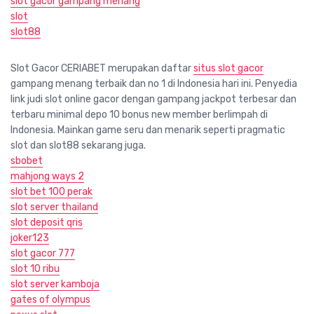
slot gacor gampang menang
slot
slot88
Slot Gacor CERIABET merupakan daftar
situs slot gacor
gampang menang terbaik dan no 1 di Indonesia hari ini. Penyedia
link judi slot online gacor dengan gampang jackpot terbesar dan
terbaru minimal depo 10 bonus new member berlimpah di
Indonesia. Mainkan game seru dan menarik seperti pragmatic
slot dan slot88 sekarang juga.
sbobet
mahjong ways 2
slot bet 100 perak
slot server thailand
slot deposit qris
joker123
slot gacor 777
slot 10 ribu
slot server kamboja
gates of olympus