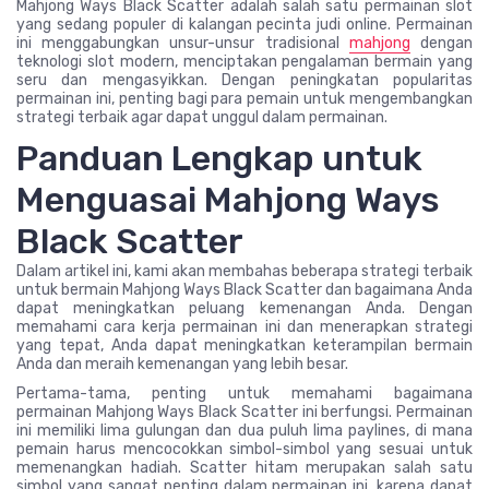
Mahjong Ways Black Scatter adalah salah satu permainan slot
yang sedang populer di kalangan pecinta judi online. Permainan
ini menggabungkan unsur-unsur tradisional
mahjong
dengan
teknologi slot modern, menciptakan pengalaman bermain yang
seru dan mengasyikkan. Dengan peningkatan popularitas
permainan ini, penting bagi para pemain untuk mengembangkan
strategi terbaik agar dapat unggul dalam permainan.
Panduan Lengkap untuk
Menguasai Mahjong Ways
Black Scatter
Dalam artikel ini, kami akan membahas beberapa strategi terbaik
untuk bermain Mahjong Ways Black Scatter dan bagaimana Anda
dapat meningkatkan peluang kemenangan Anda. Dengan
memahami cara kerja permainan ini dan menerapkan strategi
yang tepat, Anda dapat meningkatkan keterampilan bermain
Anda dan meraih kemenangan yang lebih besar.
Pertama-tama, penting untuk memahami bagaimana
permainan Mahjong Ways Black Scatter ini berfungsi. Permainan
ini memiliki lima gulungan dan dua puluh lima paylines, di mana
pemain harus mencocokkan simbol-simbol yang sesuai untuk
memenangkan hadiah. Scatter hitam merupakan salah satu
simbol yang sangat penting dalam permainan ini, karena dapat