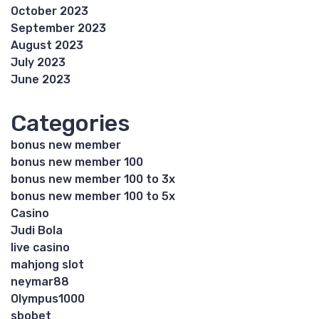
October 2023
September 2023
August 2023
July 2023
June 2023
Categories
bonus new member
bonus new member 100
bonus new member 100 to 3x
bonus new member 100 to 5x
Casino
Judi Bola
live casino
mahjong slot
neymar88
Olympus1000
sbobet