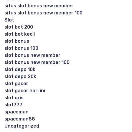
situs slot bonus new member
situs slot bonus new member 100
Slot
slot bet 200
slot bet kecil
slot bonus
slot bonus 100
slot bonus new member
slot bonus new member 100
slot depo 10k
slot depo 20k
slot gacor
slot gacor hari ini
slot qris
slot777
spaceman
spaceman88
Uncategorized