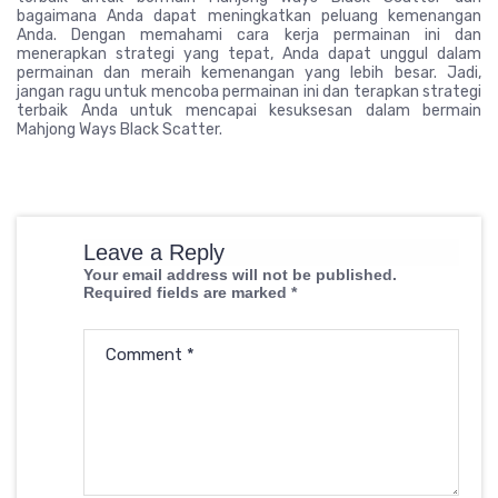
bagaimana Anda dapat meningkatkan peluang kemenangan
Anda. Dengan memahami cara kerja permainan ini dan
menerapkan strategi yang tepat, Anda dapat unggul dalam
permainan dan meraih kemenangan yang lebih besar. Jadi,
jangan ragu untuk mencoba permainan ini dan terapkan strategi
terbaik Anda untuk mencapai kesuksesan dalam bermain
Mahjong Ways Black Scatter.
Leave a Reply
Your email address will not be published.
Required fields are marked
*
Comment
*