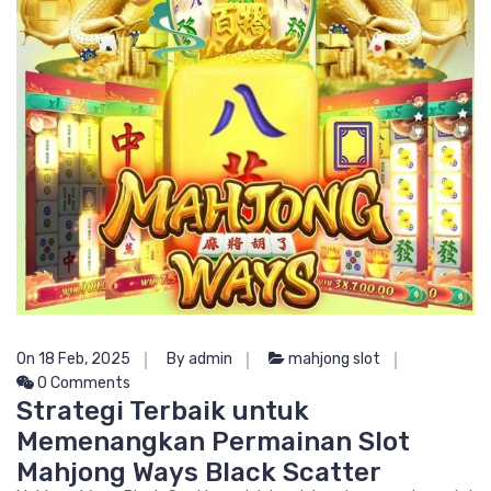
On 18 Feb, 2025
By admin
mahjong slot
0 Comments
Strategi Terbaik untuk
Memenangkan Permainan Slot
Mahjong Ways Black Scatter