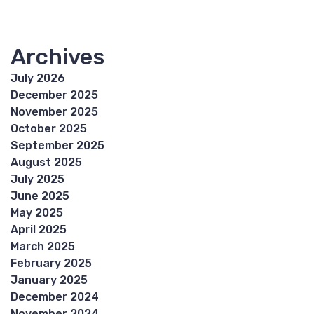
Archives
July 2026
December 2025
November 2025
October 2025
September 2025
August 2025
July 2025
June 2025
May 2025
April 2025
March 2025
February 2025
January 2025
December 2024
November 2024