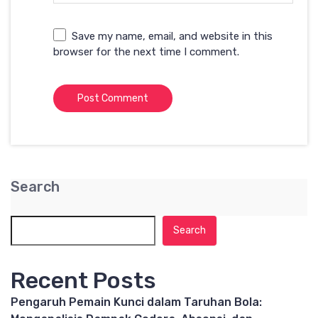
Save my name, email, and website in this
browser for the next time I comment.
Search
Search
Recent Posts
Pengaruh Pemain Kunci dalam Taruhan Bola: