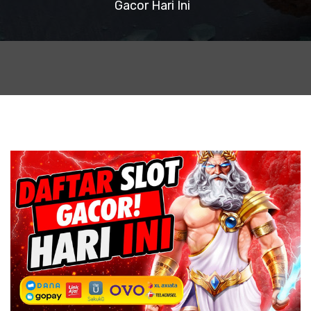
Gacor Hari Ini