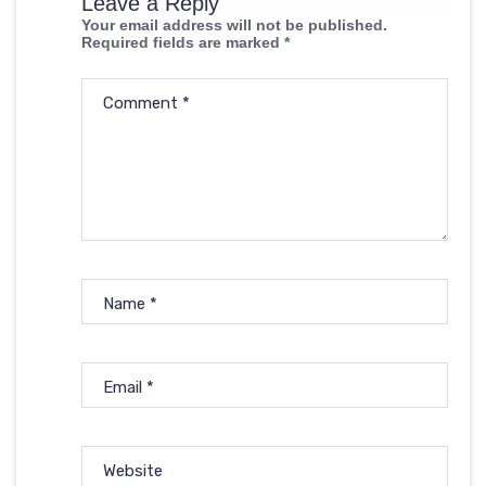
Leave a Reply
Your email address will not be published.
Required fields are marked
*
Comment
*
Name
*
Email
*
Website