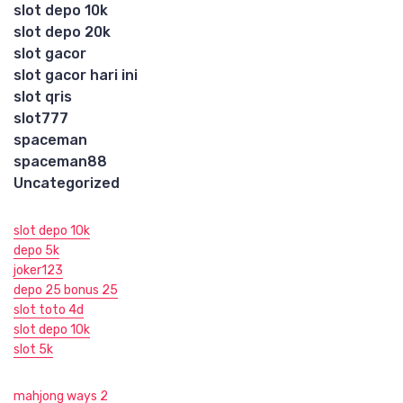
slot depo 10k
slot depo 20k
slot gacor
slot gacor hari ini
slot qris
slot777
spaceman
spaceman88
Uncategorized
slot depo 10k
depo 5k
joker123
depo 25 bonus 25
slot toto 4d
slot depo 10k
slot 5k
mahjong ways 2