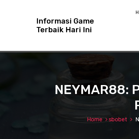
S
k
H
i
Informasi Game
p
Terbaik Hari Ini
t
o
c
o
n
t
e
n
NEYMAR88: P
t
Home
sbobet
N