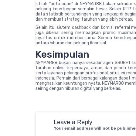
Istilah “auto cuan” di NEYMAR88 bukan sekadar 
peluang keuntungan semakin besar. Selain RTP t
data statistik pertandingan yang lengkap di bagia
dan membuat strategi taruhan yang lebih cerdas.
Selain itu, sistem cashback dan komisi referra
juga dikenal sering membagikan promo musiman s
loyalitas untuk member lama. Semua keuntunga
antara hiburan dan peluang finansial.
Kesimpulan
NEYMAR88 bukan hanya sekadar agen SBOBET bia
taruhan online terpercaya, aman, dan penuh keu
serta layanan pelanggan profesional, situs ini me
Indonesia. Pemain dari berbagai kalangan dapat m
menghasilkan keuntungan nyata. NEYMAR88 membuk
seiring dengan hiburan digital yang berkelas.
Leave a Reply
Your email address will not be publishe