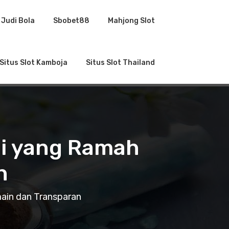
 Judi Bola
Sbobet88
Mahjong Slot
Situs Slot Kamboja
Situs Slot Thailand
i yang Ramah
n
in dan Transparan