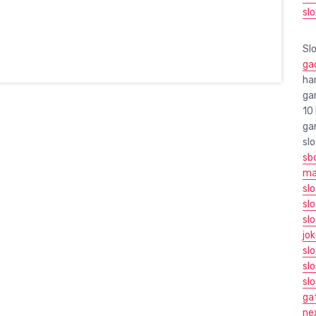
sl
Sl
ga
har
ga
10
ga
sl
sb
ma
sl
slo
slo
jo
sl
slo
sl
ga
ne