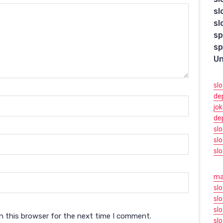
sl
sl
s
s
Un
sl
de
jo
de
sl
sl
slo
ma
sl
sl
sl
n this browser for the next time I comment.
slo