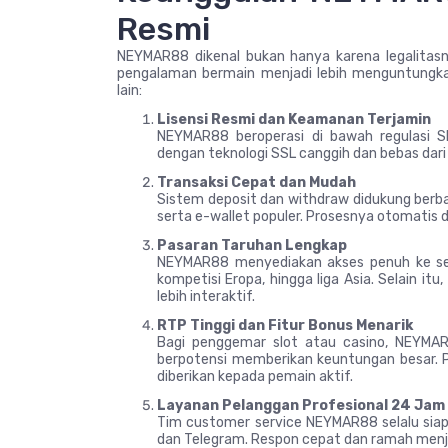
Resmi
NEYMAR88 dikenal bukan hanya karena legalitas
pengalaman bermain menjadi lebih menguntungkan
lain:
Lisensi Resmi dan Keamanan Terjamin
NEYMAR88 beroperasi di bawah regulasi 
dengan teknologi SSL canggih dan bebas dari
Transaksi Cepat dan Mudah
Sistem deposit dan withdraw didukung berba
serta e-wallet populer. Prosesnya otomatis
Pasaran Taruhan Lengkap
NEYMAR88 menyediakan akses penuh ke sem
kompetisi Eropa, hingga liga Asia. Selain it
lebih interaktif.
RTP Tinggi dan Fitur Bonus Menarik
Bagi penggemar slot atau casino, NEYMA
berpotensi memberikan keuntungan besar. Pr
diberikan kepada pemain aktif.
Layanan Pelanggan Profesional 24 Jam
Tim customer service NEYMAR88 selalu siap
dan Telegram. Respon cepat dan ramah menjadi 