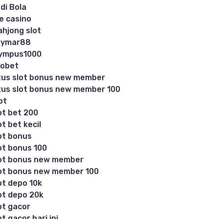
di Bola
ve casino
hjong slot
eymar88
ympus1000
obet
tus slot bonus new member
tus slot bonus new member 100
ot
ot bet 200
ot bet kecil
ot bonus
ot bonus 100
ot bonus new member
ot bonus new member 100
ot depo 10k
ot depo 20k
ot gacor
ot gacor hari ini