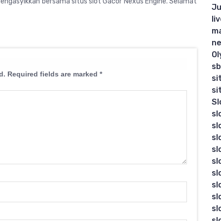
engasyikkan bersama situs slot Gacor Nexus Engine. Selamat
Ju
li
ma
n
Ol
sb
d.
Required fields are marked
*
si
si
Sl
sl
sl
sl
sl
sl
sl
sl
sl
sl
sl