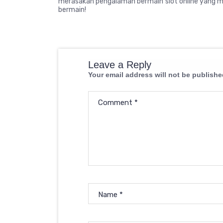
merasakan pengalaman bermain slot online yang m
bermain!
Leave a Reply
Your email address will not be publishe
Comment
*
Name
*