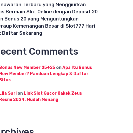
nawaran Terbaru yang Menggiurkan
ps Bermain Slot Online dengan Deposit 20
n Bonus 20 yang Menguntungkan
raup Kemenangan Besar di Slot777 Hari
i: Daftar Sekarang
ecent Comments
Bonus New Member 25+25
on
Apa Itu Bonus
New Member? Panduan Lengkap & Daftar
Situs
Lila Sari
on
Link Slot Gacor Kakek Zeus
Resmi 2024, Mudah Menang
rchives