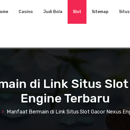
ome
Casino
Judi Bola
Slot
Sitemap
Situs
ain di Link Situs Slo
Engine Terbaru
Manfaat Bermain di Link Situs Slot Gacor Nexus En