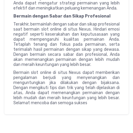
Anda dapat mengatur strategi permainan yang lebih
efektif dan meningkatkan peluang kemenangan Anda.
Bermain dengan Sabar dan Sikap Profesional
Terakhir, bermainlah dengan sabar dan sikap profesional
saat bermain slot online di situs Nexus. Hindari emosi
negatif seperti keserakahan dan keputusasaan yang
dapat mempengaruhi kualitas permainan Anda.
Tetaplah tenang dan fokus pada permainan, serta
terimalah hasil permainan dengan sikap yang dewasa.
Dengan bermain secara sabar dan profesional, Anda
akan memenangkan permainan dengan lebih mudah
dan meraih keuntungan yang lebih besar.
Bermain slot online di situs Nexus dapat memberikan
pengalaman berjudi yang menyenangkan dan
menguntungkan jika dilakukan dengan bijaksana.
Dengan mengikuti tips dan trik yang telah dijelaskan di
atas, Anda dapat memenangkan permainan dengan
lebih mudah dan meraih keuntungan yang lebih besar.
Selamat mencoba dan semoga sukses