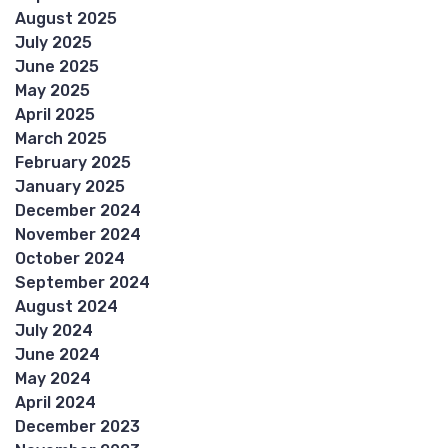
August 2025
July 2025
June 2025
May 2025
April 2025
March 2025
February 2025
January 2025
December 2024
November 2024
October 2024
September 2024
August 2024
July 2024
June 2024
May 2024
April 2024
December 2023