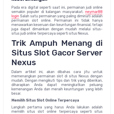
Pada era digital seperti saat ini, permainan judi online
semakin populer di kalangan masyarakat.
neymar88
login
Salah satu permainan yang paling diminati adalah
permainan slot online. Permainan ini tidak hanya
menawarkan keseruan dan keuntungan finansial, tetapi
juga dapat dimainkan dengan mudah melalui situs-
situs judi online terpercaya seperti situs Nexus.
Trik Ampuh Menang di
Situs Slot Gacor Server
Nexus
Dalam artikel ini, akan dibahas cara jitu untuk
memenangkan permainan slot di situs Nexus dengan
mudah. Dengan mengikuti tips dan trik yang diberikan,
diharapkan Anda dapat meningkatkan peluang
kemenangan Anda dan meraih keuntungan yang lebih
besar.
Memilih Situs Slot Online Terpercaya
Langkah pertama yang harus Anda lakukan adalah
memilih situs slot online terpercaya seperti situs